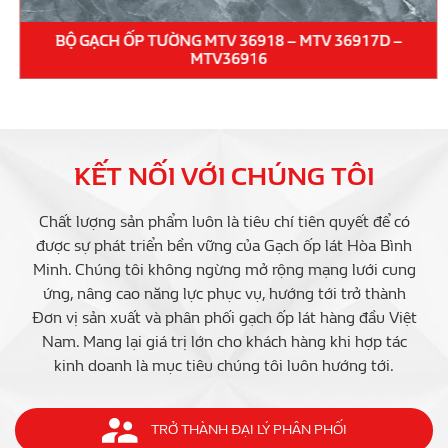
BỘ GẠCH ỐP TƯỜNG MTV 36918 – MTV 36917D –
MTV36916
KẾT NỐI VỚI CHÚNG TÔI
Chất lượng sản phẩm luôn là tiêu chí tiên quyết để có
được sự phát triển bền vững của Gạch ốp lát Hòa Bình
Minh. Chúng tôi không ngừng mở rộng mạng lưới cung
ứng, nâng cao năng lực phục vụ, hướng tới trở thành
Đơn vị sản xuất và phân phối gạch ốp lát hàng đầu Việt
Nam. Mang lại giá trị lớn cho khách hàng khi hợp tác
kinh doanh là mục tiêu chúng tôi luôn hướng tới.
TRỞ THÀNH ĐẠI LÝ PHÂN PHỐI