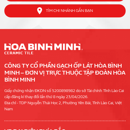
TÌM CHI NHÁNH GẦN BẠN
CÔNG TY CỔ PHẦN GẠCH ỐP LÁT HÒA BÌNH
MINH – ĐƠN VỊ TRỰC THUỘC TẬP ĐOÀN HÒA
BÌNH MINH
Giấy chứng nhận ĐKDN số 5200898982 do sở Tài chính Tỉnh Lào Cai
cấp đăng kí thay đổi lần thứ 8 ngày 23/04/2026.
Địa chỉ - TDP Nguyễn Thái Học 2, Phường Yên Bái, Tỉnh Lào Cai, Việt
Nam