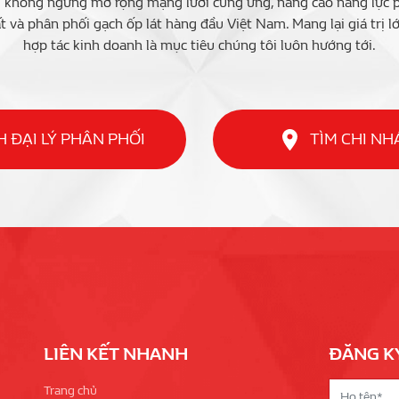
i không ngừng mở rộng mạng lưới cung ứng, nâng cao năng lực ph
t và phân phối gạch ốp lát hàng đầu Việt Nam. Mang lại giá trị l
hợp tác kinh doanh là mục tiêu chúng tôi luôn hướng tới.
 ĐẠI LÝ PHÂN PHỐI
TÌM CHI N
LIÊN KẾT NHANH
ĐĂNG K
Trang chủ