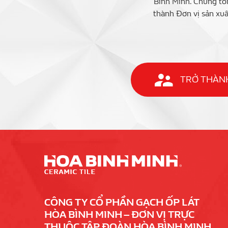
Bình Minh. Chúng tô
thành Đơn vị sản xuấ
TRỞ THÀNH
CÔNG TY CỔ PHẦN GẠCH ỐP LÁT
HÒA BÌNH MINH – ĐƠN VỊ TRỰC
THUỘC TẬP ĐOÀN HÒA BÌNH MINH