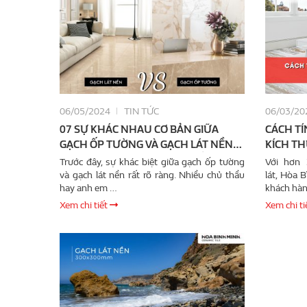
06/05/2024
TIN TỨC
06/03/20
07 SỰ KHÁC NHAU CƠ BẢN GIỮA
CÁCH TÍ
GẠCH ỐP TƯỜNG VÀ GẠCH LÁT NỀN
KÍCH T
KHÔNG PHẢI AI TRONG NGHỀ CŨNG
Trước đây, sự khác biệt giữa gạch ốp tường
Với hơn
BIẾT !!
và gạch lát nền rất rõ ràng. Nhiều chủ thầu
lát, Hòa 
hay anh em …
khách hàn
Xem chi tiết
Xem chi ti