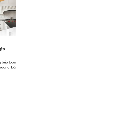
BẾP
ng bếp luôn
chuộng bởi