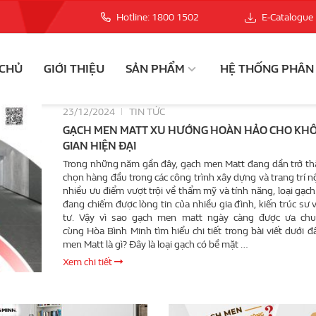
Hotline: 1800 1502
E-Catalogue
 CHỦ
GIỚI THIỆU
SẢN PHẨM
HỆ THỐNG PHÂN
23/12/2024
TIN TỨC
GẠCH MEN MATT XU HƯỚNG HOÀN HẢO CHO KH
GIAN HIỆN ĐẠI
Trong những năm gần đây, gạch men Matt đang dần trở th
chọn hàng đầu trong các công trình xây dựng và trang trí nộ
nhiều ưu điểm vượt trội về thẩm mỹ và tính năng, loại gạch
đang chiếm được lòng tin của nhiều gia đình, kiến trúc sư 
tư. Vậy vì sao gạch men matt ngày càng được ưa ch
cùng Hòa Bình Minh tìm hiểu chi tiết trong bài viết dưới đ
men Matt là gì? Đây là loại gạch có bề mặt …
Xem chi tiết