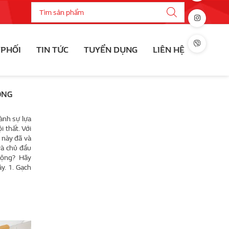
 PHỐI
TIN TỨC
TUYỂN DỤNG
LIÊN HỆ
ÔNG
ành sự lựa
i thất. Với
 này đã và
và chủ đầu
uộng? Hãy
ây. 1. Gạch