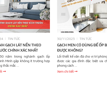
24
TIN TỨC
30/11/2023
TIN TỨC
NH GẠCH LÁT NỀN THEO
GẠCH MEN CÓ DÙNG ĐỂ ỐP 
HƯỚC CHÍNH XÁC NHẤT
ĐƯỢC KHÔNG?
 30 năm trong nghành gạch ốp
Lối thiết kế vân đá cho vị trí phò
Bình Minh gặp không ít trường hợp
được các gia đình đặc biệt ưa 
g thắc mắc …
phong cách …
ết
Xem chi tiết