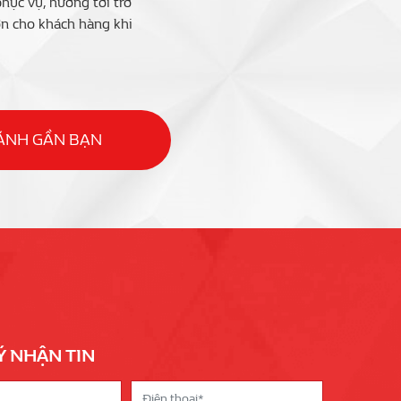
ục vụ, hướng tới trở
ớn cho khách hàng khi
HÁNH GẦN BẠN
Ý NHẬN TIN