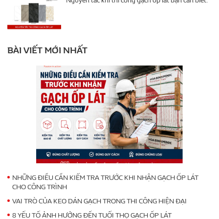
Nguyên tắc khi thi công gạch ốp lát bạn cần biết.
BÀI VIẾT MỚI NHẤT
NHỮNG ĐIỀU CẦN KIỂM TRA TRƯỚC KHI NHẬN GẠCH ỐP LÁT
CHO CÔNG TRÌNH
VAI TRÒ CỦA KEO DÁN GẠCH TRONG THI CÔNG HIỆN ĐẠI
8 YẾU TỐ ẢNH HƯỞNG ĐẾN TUỔI THỌ GẠCH ỐP LÁT