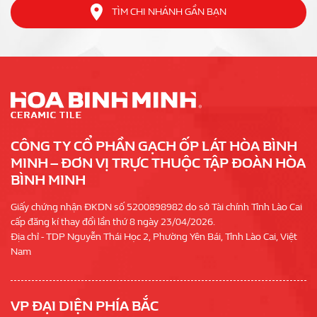
TÌM CHI NHÁNH GẦN BẠN
CÔNG TY CỔ PHẦN GẠCH ỐP LÁT HÒA BÌNH
MINH – ĐƠN VỊ TRỰC THUỘC TẬP ĐOÀN HÒA
BÌNH MINH
Giấy chứng nhận ĐKDN số 5200898982 do sở Tài chính Tỉnh Lào Cai
cấp đăng kí thay đổi lần thứ 8 ngày 23/04/2026.
Địa chỉ - TDP Nguyễn Thái Học 2, Phường Yên Bái, Tỉnh Lào Cai, Việt
Nam
VP ĐẠI DIỆN PHÍA BẮC