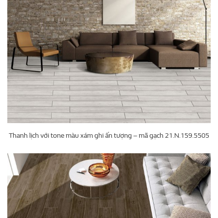
Thanh lịch với tone màu xám ghi ấn tượng – mã gạch 21.N.159.5505