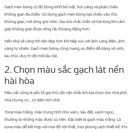
Gạch men bóng có độ bóng kính bề mặt, hút sáng và phản chiếu
không gian đa chiều. Sử dụng gạch men bóng tạo chiều sâu cho
không gian, mở rộng góc nhìn. Gia chủ chắc chắn sẽ hài lòng khi cảm
giác không gian được rộng rãi, thoáng đãng hơn.
Nền nhà sẽ càng trở nên đẹp hơn khi tiếp xúc với ánh sáng điện, ánh
sáng tự nhiên. Gạch men bóng cũng mang ưu điểm dễ dàng vệ sinh,
lau chùi, duy trì độ mới lâu dài.
2. Chọn màu sắc gạch lát nền
hài hòa
Màu sắc cũng là yếu tố gia chủ cần cân nhắc khi lựa chọn cho nhà phố,
nhà chung cư,.. có diện tích nhỏ.
Tone màu trắng, màu trung tính như xám, nâu đất, xanh ngọc,…
thường là những màu được ưu tiên. Đặc biệt là gạch màu trắng. Là
tone màu dễ kết hợp với mọi đồ nội thất, mọi phong cách thiết kế. Khi