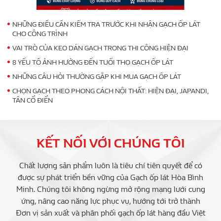
NHỮNG ĐIỀU CẦN KIỂM TRA TRƯỚC KHI NHẬN GẠCH ỐP LÁT
CHO CÔNG TRÌNH
VAI TRÒ CỦA KEO DÁN GẠCH TRONG THI CÔNG HIỆN ĐẠI
8 YẾU TỐ ẢNH HƯỞNG ĐẾN TUỔI THỌ GẠCH ỐP LÁT
NHỮNG CÂU HỎI THƯỜNG GẶP KHI MUA GẠCH ỐP LÁT
CHỌN GẠCH THEO PHONG CÁCH NỘI THẤT: HIỆN ĐẠI, JAPANDI,
TÂN CỔ ĐIỂN
KẾT NỐI VỚI CHÚNG TÔI
Chất lượng sản phẩm luôn là tiêu chí tiên quyết để có
được sự phát triển bền vững của Gạch ốp lát Hòa Bình
Minh. Chúng tôi không ngừng mở rộng mạng lưới cung
ứng, nâng cao năng lực phục vụ, hướng tới trở thành
Đơn vị sản xuất và phân phối gạch ốp lát hàng đầu Việt