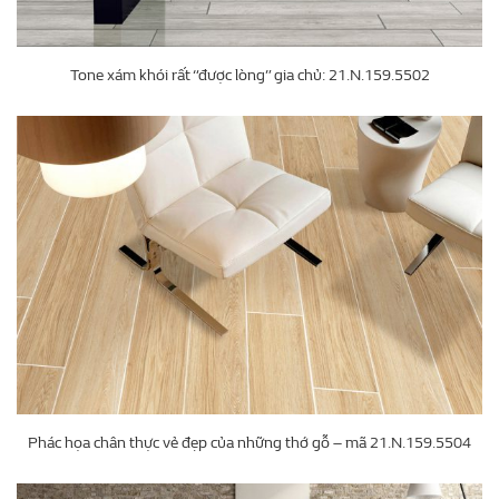
Tone xám khói rất “được lòng” gia chủ: 21.N.159.5502
Phác họa chân thực vẻ đẹp của những thớ gỗ – mã 21.N.159.5504