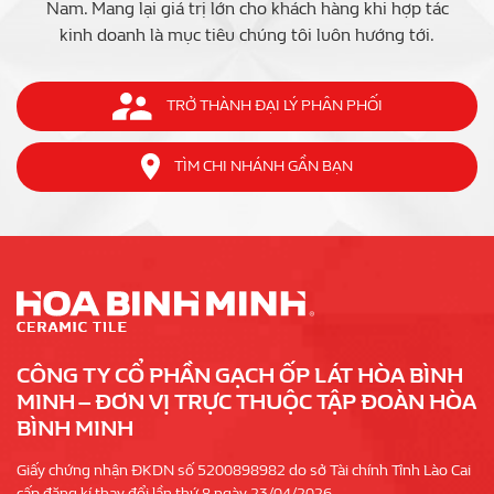
Nam. Mang lại giá trị lớn cho khách hàng khi hợp tác
kinh doanh là mục tiêu chúng tôi luôn hướng tới.
TRỞ THÀNH ĐẠI LÝ PHÂN PHỐI
TÌM CHI NHÁNH GẦN BẠN
CÔNG TY CỔ PHẦN GẠCH ỐP LÁT HÒA BÌNH
MINH – ĐƠN VỊ TRỰC THUỘC TẬP ĐOÀN HÒA
BÌNH MINH
Giấy chứng nhận ĐKDN số 5200898982 do sở Tài chính Tỉnh Lào Cai
cấp đăng kí thay đổi lần thứ 8 ngày 23/04/2026.