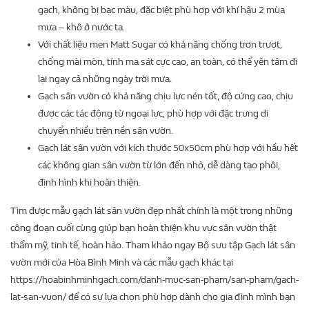
gạch, không bị bạc màu, đặc biệt phù hợp với khí hậu 2 mùa
mưa – khô ở nước ta.
Với chất liệu men Matt Sugar có khả năng chống trơn trượt,
chống mài mòn, tính ma sát cực cao, an toàn, có thể yên tâm đi
lại ngay cả những ngày trời mưa.
Gạch sân vườn có khả năng chịu lực nén tốt, độ cứng cao, chịu
được các tác động từ ngoại lực, phù hợp với đặc trưng di
chuyển nhiều trên nền sân vườn.
Gạch lát sân vườn với kích thước 50x50cm phù hợp với hầu hết
các không gian sân vườn từ lớn đến nhỏ, dễ dàng tạo phôi,
định hình khi hoàn thiện.
Tìm được mẫu gạch lát sân vườn đẹp nhất chính là một trong những
công đoạn cuối cùng giúp bạn hoàn thiện khu vực sân vườn thật
thẩm mỹ, tinh tế, hoàn hảo. Tham khảo ngay Bộ sưu tập Gạch lát sân
vườn mới của Hòa Bình Minh và các mẫu gạch khác tại
https://hoabinhminhgach.com/danh-muc-san-pham/san-pham/gach-
lat-san-vuon/ để có sự lựa chọn phù hợp dành cho gia đình mình bạn