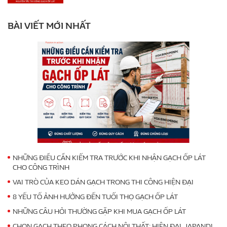
BÀI VIẾT MỚI NHẤT
NHỮNG ĐIỀU CẦN KIỂM TRA TRƯỚC KHI NHẬN GẠCH ỐP LÁT
CHO CÔNG TRÌNH
VAI TRÒ CỦA KEO DÁN GẠCH TRONG THI CÔNG HIỆN ĐẠI
8 YẾU TỐ ẢNH HƯỞNG ĐẾN TUỔI THỌ GẠCH ỐP LÁT
NHỮNG CÂU HỎI THƯỜNG GẶP KHI MUA GẠCH ỐP LÁT
CHỌN GẠCH THEO PHONG CÁCH NỘI THẤT: HIỆN ĐẠI, JAPANDI,