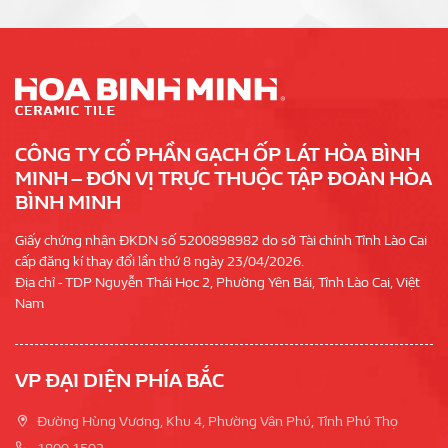
CÔNG TY CỔ PHẦN GẠCH ỐP LÁT HÒA BÌNH
MINH – ĐƠN VỊ TRỰC THUỘC TẬP ĐOÀN HÒA
BÌNH MINH
Giấy chứng nhận ĐKDN số 5200898982 do sở Tài chính Tỉnh Lào Cai
cấp đăng kí thay đổi lần thứ 8 ngày 23/04/2026.
Địa chỉ - TDP Nguyễn Thái Học 2, Phường Yên Bái, Tỉnh Lào Cai, Việt
Nam
VP ĐẠI DIỆN PHÍA BẮC
Đường Hùng Vương, Khu 4, Phường Vân Phú, Tỉnh Phú Thọ