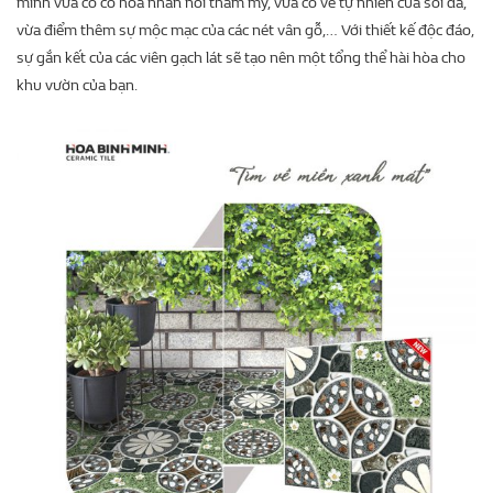
mình vừa có cỏ hoa nhấn nổi thẩm mỹ, vừa có vẻ tự nhiên của sỏi đá,
vừa điểm thêm sự mộc mạc của các nét vân gỗ,… Với thiết kế độc đáo,
sự gắn kết của các viên gạch lát sẽ tạo nên một tổng thể hài hòa cho
khu vườn của bạn.