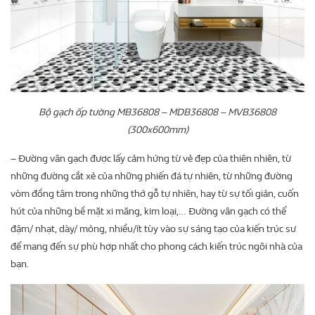
Bộ gạch ốp tường MB36808 – MDB36808 – MVB36808
(300x600mm)
– Đường vân gạch được lấy cảm hứng từ vẻ đẹp của thiên nhiên, từ
những đường cắt xẻ của những phiến đá tự nhiên, từ những đường
vòm đồng tâm trong những thớ gỗ tự nhiên, hay từ sự tối giản, cuốn
hút của những bề mặt xi măng, kim loại,… Đường vân gạch có thể
đậm/ nhạt, dày/ mỏng, nhiều/ít tùy vào sự sáng tạo của kiến trúc sư
để mang đến sự phù hợp nhất cho phong cách kiến trúc ngôi nhà của
bạn.