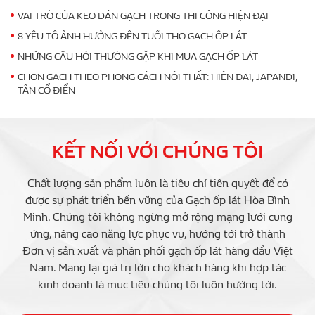
VAI TRÒ CỦA KEO DÁN GẠCH TRONG THI CÔNG HIỆN ĐẠI
8 YẾU TỐ ẢNH HƯỞNG ĐẾN TUỔI THỌ GẠCH ỐP LÁT
NHỮNG CÂU HỎI THƯỜNG GẶP KHI MUA GẠCH ỐP LÁT
CHỌN GẠCH THEO PHONG CÁCH NỘI THẤT: HIỆN ĐẠI, JAPANDI,
TÂN CỔ ĐIỂN
KẾT NỐI VỚI CHÚNG TÔI
Chất lượng sản phẩm luôn là tiêu chí tiên quyết để có
được sự phát triển bền vững của Gạch ốp lát Hòa Bình
Minh. Chúng tôi không ngừng mở rộng mạng lưới cung
ứng, nâng cao năng lực phục vụ, hướng tới trở thành
Đơn vị sản xuất và phân phối gạch ốp lát hàng đầu Việt
Nam. Mang lại giá trị lớn cho khách hàng khi hợp tác
kinh doanh là mục tiêu chúng tôi luôn hướng tới.