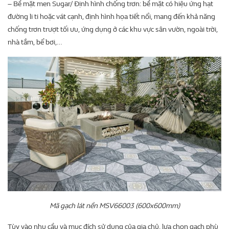
– Bề mặt men Sugar/ Định hình chống trơn: bề mặt có hiệu ứng hạt
đường li ti hoặc vát cạnh, định hình họa tiết nổi, mang đến khả năng
chống trơn trượt tối ưu, ứng dụng ở các khu vực sân vườn, ngoài trời,
nhà tắm, bể bơi,…
Mã gạch lát nền MSV66003 (600x600mm)
Tùy vào nhu cầu và mục đích sử dụng của gia chủ, lựa chọn gạch phù