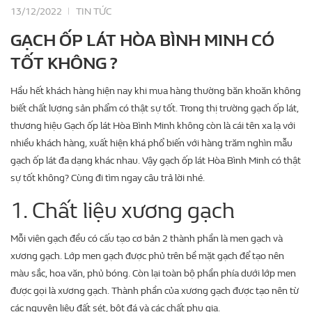
13/12/2022
TIN TỨC
GẠCH ỐP LÁT HÒA BÌNH MINH CÓ
TỐT KHÔNG ?
Hầu hết khách hàng hiện nay khi mua hàng thường băn khoăn không
biết chất lượng sản phẩm có thật sự tốt. Trong thị trường gạch ốp lát,
thương hiệu Gạch ốp lát Hòa Bình Minh không còn là cái tên xa lạ với
nhiều khách hàng, xuất hiện khá phổ biến với hàng trăm nghìn mẫu
gạch ốp lát đa dạng khác nhau. Vậy gạch ốp lát Hòa Bình Minh có thật
sự tốt không? Cùng đi tìm ngay câu trả lời nhé.
1. Chất liệu xương gạch
Mỗi viên gạch đều có cấu tạo cơ bản 2 thành phần là men gạch và
xương gạch. Lớp men gạch được phủ trên bề mặt gạch để tạo nên
màu sắc, hoa văn, phủ bóng. Còn lại toàn bộ phần phía dưới lớp men
được gọi là xương gạch. Thành phần của xương gạch được tạo nên từ
các nguyên liệu đất sét, bột đá và các chất phụ gia.