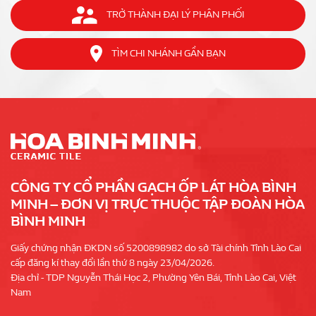
TRỞ THÀNH ĐẠI LÝ PHÂN PHỐI
TÌM CHI NHÁNH GẦN BẠN
CÔNG TY CỔ PHẦN GẠCH ỐP LÁT HÒA BÌNH
MINH – ĐƠN VỊ TRỰC THUỘC TẬP ĐOÀN HÒA
BÌNH MINH
Giấy chứng nhận ĐKDN số 5200898982 do sở Tài chính Tỉnh Lào Cai
cấp đăng kí thay đổi lần thứ 8 ngày 23/04/2026.
Địa chỉ - TDP Nguyễn Thái Học 2, Phường Yên Bái, Tỉnh Lào Cai, Việt
Nam