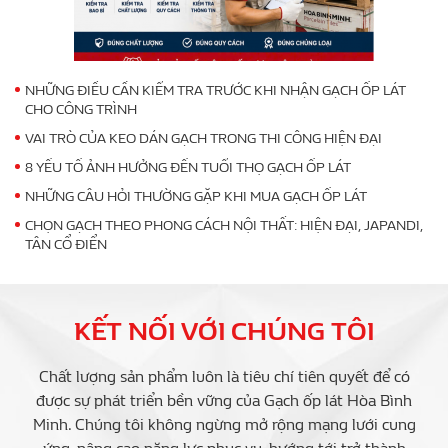
NHỮNG ĐIỀU CẦN KIỂM TRA TRƯỚC KHI NHẬN GẠCH ỐP LÁT
CHO CÔNG TRÌNH
VAI TRÒ CỦA KEO DÁN GẠCH TRONG THI CÔNG HIỆN ĐẠI
8 YẾU TỐ ẢNH HƯỞNG ĐẾN TUỔI THỌ GẠCH ỐP LÁT
NHỮNG CÂU HỎI THƯỜNG GẶP KHI MUA GẠCH ỐP LÁT
CHỌN GẠCH THEO PHONG CÁCH NỘI THẤT: HIỆN ĐẠI, JAPANDI,
TÂN CỔ ĐIỂN
KẾT NỐI VỚI CHÚNG TÔI
Chất lượng sản phẩm luôn là tiêu chí tiên quyết để có
được sự phát triển bền vững của Gạch ốp lát Hòa Bình
Minh. Chúng tôi không ngừng mở rộng mạng lưới cung