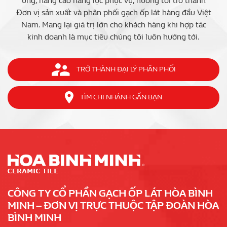
ứng, nâng cao năng lực phục vụ, hướng tới trở thành
Đơn vị sản xuất và phân phối gạch ốp lát hàng đầu Việt
Nam. Mang lại giá trị lớn cho khách hàng khi hợp tác
kinh doanh là mục tiêu chúng tôi luôn hướng tới.
TRỞ THÀNH ĐẠI LÝ PHÂN PHỐI
TÌM CHI NHÁNH GẦN BẠN
CÔNG TY CỔ PHẦN GẠCH ỐP LÁT HÒA BÌNH
MINH – ĐƠN VỊ TRỰC THUỘC TẬP ĐOÀN HÒA
BÌNH MINH