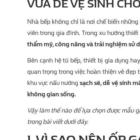
VỪA DỄ VỆ SINH C
Nhà bếp không chỉ là nơi chế biến những
viên trong gia đình. Trong xu hướng thiế
thẩm mỹ, công năng và trải nghiệm sử 
Bên cạnh hệ tủ bếp, thiết bị gia dụng ha
quan trọng trong việc hoàn thiện vẻ đẹp 
khu vực nấu nướng
sạch sẽ, dễ vệ sinh 
không gian sống.
Vậy làm thế nào để lựa chọn được mẫu g
trong bài viết dưới đây.
I. VÌ SAO NÊN ỐP