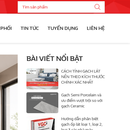
 PHỐI
TIN TỨC
TUYỂN DỤNG
LIÊN HỆ
BÀI VIẾT NỔI BẬT
CÁCH TÍNH GẠCH LÁT
NỀN THEO KÍCH THƯỚC
CHÍNH XÁC NHẤT
Gạch Semi Porcelain và
ưu điểm vượt trội so với
gạch Ceramic
Hướng dẫn phân biệt
gạch ốp lát loại 1, loại 2,
loại 3 các nhà máy