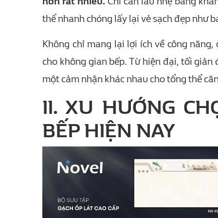
hơn rất nhiều.
Chỉ cần lau nhẹ bằng khăn
thể nhanh chóng lấy lại vẻ sạch đẹp như b
Không chỉ mang lại lợi ích về công năng,
cho không gian bếp. Từ hiện đại, tối giả
một cảm nhận khác nhau cho tổng thể căn
II. XU HƯỚNG C
BẾP HIỆN NAY