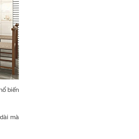
hổ biến
 dài mà