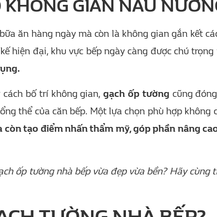
HO KHÔNG GIAN NẤU NƯỚN
 bữa ăn hàng ngày mà còn là không gian gắn kết cá
t kế hiện đại, khu vực bếp ngày càng được chú trọng
dụng.
y cách bố trí không gian,
gạch ốp tường
cũng đóng 
tổng thể của căn bếp. Một lựa chọn phù hợp không c
mà còn tạo điểm nhấn thẩm mỹ, góp phần nâng cao 
ạch ốp tường nhà bếp vừa đẹp vừa bền? Hãy cùng t
 GẠCH TƯỜNG NHÀ BẾP?