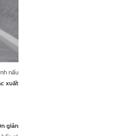
ình nấu
c xuất
.
ơn giản