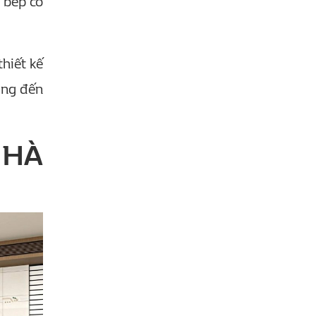
 bếp có
hiết kế
ng đến
NHÀ