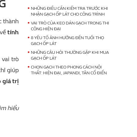
G
NHỮNG ĐIỀU CẦN KIỂM TRA TRƯỚC KHI
NHẬN GẠCH ỐP LÁT CHO CÔNG TRÌNH
c thành
VAI TRÒ CỦA KEO DÁN GẠCH TRONG THI
CÔNG HIỆN ĐẠI
 về
tính
8 YẾU TỐ ẢNH HƯỞNG ĐẾN TUỔI THỌ
GẠCH ỐP LÁT
NHỮNG CÂU HỎI THƯỜNG GẶP KHI MUA
vai trò
GẠCH ỐP LÁT
CHỌN GẠCH THEO PHONG CÁCH NỘI
hỉ giúp
THẤT: HIỆN ĐẠI, JAPANDI, TÂN CỔ ĐIỂN
giá trị
ìm hiểu