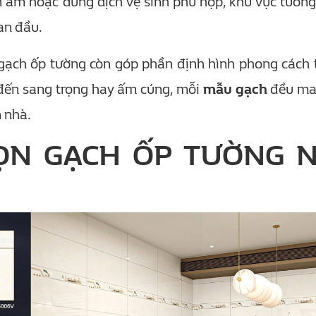
 ẩm hoặc dung dịch vệ sinh phù hợp, khu vực tường
an đầu.
 gạch ốp tường còn góp phần định hình phong cách t
n đến sang trọng hay ấm cúng, mỗi
mẫu gạch
đều ma
 nhà.
HỌN GẠCH ỐP TƯỜNG 