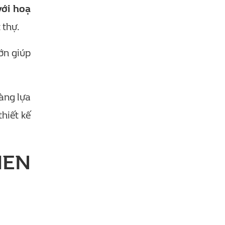
với hoạ
 thự.
ớn giúp
àng lựa
hiết kế
MEN