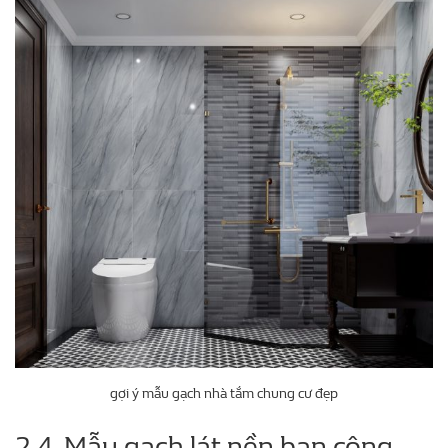
gợi ý mẫu gạch nhà tắm chung cư đẹp
2.4. Mẫu gạch lát nền ban công