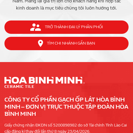
Nam. Mang lại giá trị lớn cho khách hàng khi hợp tác
kinh doanh là mục tiêu chúng tôi luôn hướng tới.
TRỞ THÀNH ĐẠI LÝ PHÂN PHỐI
TÌM CHI NHÁNH GẦN BẠN
CÔNG TY CỔ PHẦN GẠCH ỐP LÁT HÒA BÌNH
MINH – ĐƠN VỊ TRỰC THUỘC TẬP ĐOÀN HÒA
BÌNH MINH
Giấy chứng nhận ĐKDN số 5200898982 do sở Tài chính Tỉnh Lào Cai
cấp đăng kí thay đổi lần thứ 8 ngày 23/04/2026.