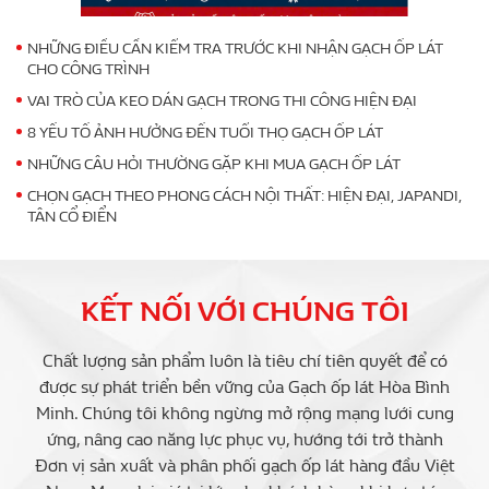
NHỮNG ĐIỀU CẦN KIỂM TRA TRƯỚC KHI NHẬN GẠCH ỐP LÁT
CHO CÔNG TRÌNH
VAI TRÒ CỦA KEO DÁN GẠCH TRONG THI CÔNG HIỆN ĐẠI
8 YẾU TỐ ẢNH HƯỞNG ĐẾN TUỔI THỌ GẠCH ỐP LÁT
NHỮNG CÂU HỎI THƯỜNG GẶP KHI MUA GẠCH ỐP LÁT
CHỌN GẠCH THEO PHONG CÁCH NỘI THẤT: HIỆN ĐẠI, JAPANDI,
TÂN CỔ ĐIỂN
KẾT NỐI VỚI CHÚNG TÔI
Chất lượng sản phẩm luôn là tiêu chí tiên quyết để có
được sự phát triển bền vững của Gạch ốp lát Hòa Bình
Minh. Chúng tôi không ngừng mở rộng mạng lưới cung
ứng, nâng cao năng lực phục vụ, hướng tới trở thành
Đơn vị sản xuất và phân phối gạch ốp lát hàng đầu Việt