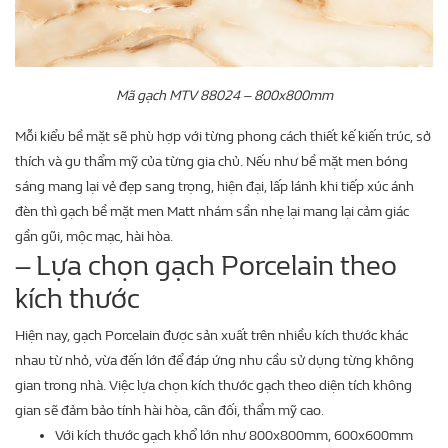
Mã gạch MTV 88024 – 800x800mm
Mỗi kiểu bề mặt sẽ phù hợp với từng phong cách thiết kế kiến trúc, sở
thích và gu thẩm mỹ của từng gia chủ. Nếu như bề mặt men bóng
sáng mang lại vẻ đẹp sang trọng, hiện đại, lấp lánh khi tiếp xúc ánh
đèn thì gạch bề mặt men Matt nhám sần nhẹ lại mang lại cảm giác
gần gũi, mộc mạc, hài hòa.
– Lựa chọn gạch Porcelain theo
kích thước
Hiện nay, gạch Porcelain được sản xuất trên nhiều kích thước khác
nhau từ nhỏ, vừa đến lớn để đáp ứng nhu cầu sử dụng từng không
gian trong nhà. Việc lựa chọn kích thước gạch theo diện tích không
gian sẽ đảm bảo tính hài hòa, cân đối, thẩm mỹ cao.
Với kích thước gạch khổ lớn như 800x800mm, 600x600mm