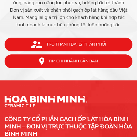
ứng, nâng cao năng lực phục vụ, hướng tới trở thành
Đơn vị sản xuất và phân phối gạch ốp lát hàng đầu Việt
Nam. Mang lại giá trị lớn cho khách hàng khi hợp tác
kinh doanh là mục tiêu chúng tôi luôn hướng tới.
TRỞ THÀNH ĐẠI LÝ PHÂN PHỐI
TÌM CHI NHÁNH GẦN BẠN
CÔNG TY CỔ PHẦN GẠCH ỐP LÁT HÒA BÌNH
MINH – ĐƠN VỊ TRỰC THUỘC TẬP ĐOÀN HÒA
BÌNH MINH