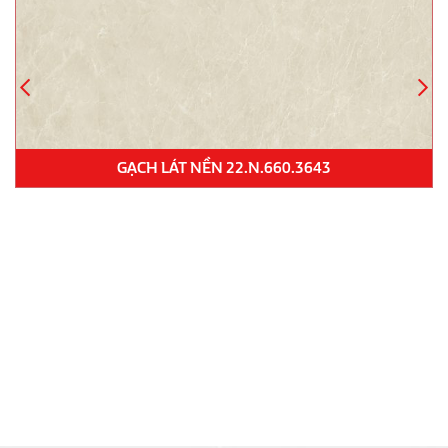
GẠCH SÂN VƯỜN ALT 4602