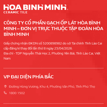
CÔNG TY CỔ PHẦN GẠCH ỐP LÁT HÒA BÌNH
MINH – ĐƠN VỊ TRỰC THUỘC TẬP ĐOÀN HÒA
BÌNH MINH
Giấy chứng nhận ĐKDN số 5200898982 do sở Tài chính Tỉnh Lào Cai
cấp đăng kí thay đổi lần thứ 8 ngày 23/04/2026.
Địa chỉ - TDP Nguyễn Thái Học 2, Phường Yên Bái, Tỉnh Lào Cai, Việt
Nam
VP ĐẠI DIỆN PHÍA BẮC
Đường Hùng Vương, Khu 4, Phường Vân Phú, Tỉnh Phú Thọ
1800 1502