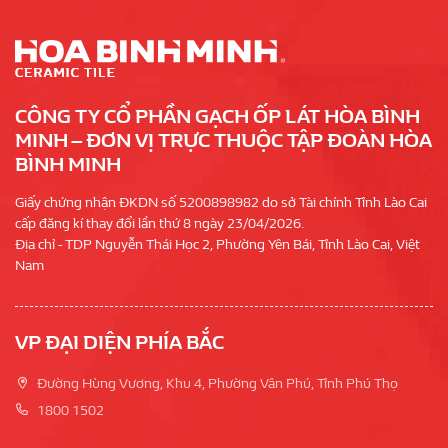
CÔNG TY CỔ PHẦN GẠCH ỐP LÁT HÒA BÌNH
MINH – ĐƠN VỊ TRỰC THUỘC TẬP ĐOÀN HÒA
BÌNH MINH
Giấy chứng nhận ĐKDN số 5200898982 do sở Tài chính Tỉnh Lào Cai
cấp đăng kí thay đổi lần thứ 8 ngày 23/04/2026.
Địa chỉ - TDP Nguyễn Thái Học 2, Phường Yên Bái, Tỉnh Lào Cai, Việt
Nam
VP ĐẠI DIỆN PHÍA BẮC
Đường Hùng Vương, Khu 4, Phường Vân Phú, Tỉnh Phú Thọ
1800 1502