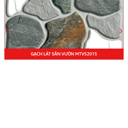
GẠCH LÁT SÂN VƯỜN MTV52012