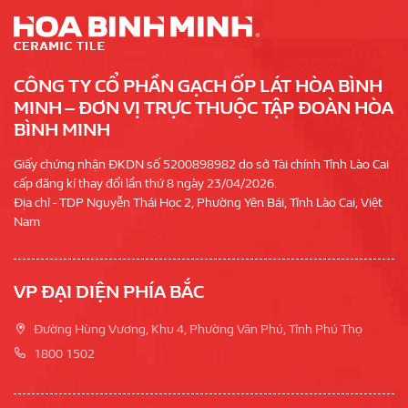
CÔNG TY CỔ PHẦN GẠCH ỐP LÁT HÒA BÌNH
MINH – ĐƠN VỊ TRỰC THUỘC TẬP ĐOÀN HÒA
BÌNH MINH
Giấy chứng nhận ĐKDN số 5200898982 do sở Tài chính Tỉnh Lào Cai
cấp đăng kí thay đổi lần thứ 8 ngày 23/04/2026.
Địa chỉ - TDP Nguyễn Thái Học 2, Phường Yên Bái, Tỉnh Lào Cai, Việt
Nam
VP ĐẠI DIỆN PHÍA BẮC
Đường Hùng Vương, Khu 4, Phường Vân Phú, Tỉnh Phú Thọ
1800 1502