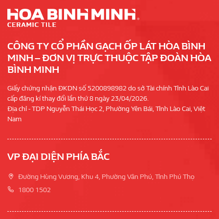
CÔNG TY CỔ PHẦN GẠCH ỐP LÁT HÒA BÌNH
MINH – ĐƠN VỊ TRỰC THUỘC TẬP ĐOÀN HÒA
BÌNH MINH
Giấy chứng nhận ĐKDN số 5200898982 do sở Tài chính Tỉnh Lào Cai
cấp đăng kí thay đổi lần thứ 8 ngày 23/04/2026.
Địa chỉ - TDP Nguyễn Thái Học 2, Phường Yên Bái, Tỉnh Lào Cai, Việt
Nam
VP ĐẠI DIỆN PHÍA BẮC
Đường Hùng Vương, Khu 4, Phường Vân Phú, Tỉnh Phú Thọ
1800 1502