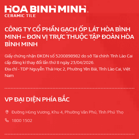
CÔNG TY CỔ PHẦN GẠCH ỐP LÁT HÒA BÌNH
MINH – ĐƠN VỊ TRỰC THUỘC TẬP ĐOÀN HÒA
BÌNH MINH
Giấy chứng nhận ĐKDN số 5200898982 do sở Tài chính Tỉnh Lào Cai
cấp đăng kí thay đổi lần thứ 8 ngày 23/04/2026.
Địa chỉ - TDP Nguyễn Thái Học 2, Phường Yên Bái, Tỉnh Lào Cai, Việt
Nam
VP ĐẠI DIỆN PHÍA BẮC
Đường Hùng Vương, Khu 4, Phường Vân Phú, Tỉnh Phú Thọ
1800 1502