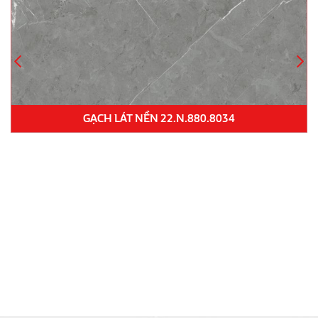
GẠCH LÁT NỀN KD33102