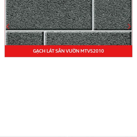
V52010
GẠCH LÁT NỀN 22.N.660.3