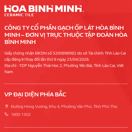
CÔNG TY CỔ PHẦN GẠCH ỐP LÁT HÒA BÌNH
MINH – ĐƠN VỊ TRỰC THUỘC TẬP ĐOÀN HÒA
BÌNH MINH
Giấy chứng nhận ĐKDN số 5200898982 do sở Tài chính Tỉnh Lào Cai
cấp đăng kí thay đổi lần thứ 8 ngày 23/04/2026.
Địa chỉ - TDP Nguyễn Thái Học 2, Phường Yên Bái, Tỉnh Lào Cai, Việt
Nam
VP ĐẠI DIỆN PHÍA BẮC
Đường Hùng Vương, Khu 4, Phường Vân Phú, Tỉnh Phú Thọ
1800 1502