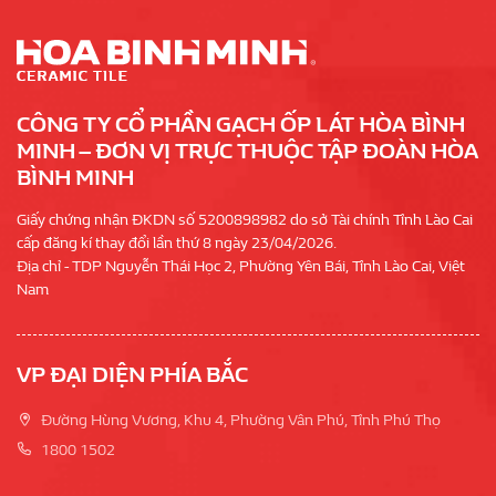
CÔNG TY CỔ PHẦN GẠCH ỐP LÁT HÒA BÌNH
MINH – ĐƠN VỊ TRỰC THUỘC TẬP ĐOÀN HÒA
BÌNH MINH
Giấy chứng nhận ĐKDN số 5200898982 do sở Tài chính Tỉnh Lào Cai
cấp đăng kí thay đổi lần thứ 8 ngày 23/04/2026.
Địa chỉ - TDP Nguyễn Thái Học 2, Phường Yên Bái, Tỉnh Lào Cai, Việt
Nam
VP ĐẠI DIỆN PHÍA BẮC
Đường Hùng Vương, Khu 4, Phường Vân Phú, Tỉnh Phú Thọ
1800 1502