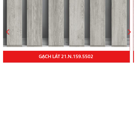
GẠCH LÁT SÂN VƯỜN MTV52010