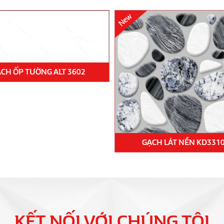
CH ỐP TƯỜNG ALT 3602
GẠCH LÁT NỀN KD331
KẾT NỐI VỚI CHÚNG TÔI