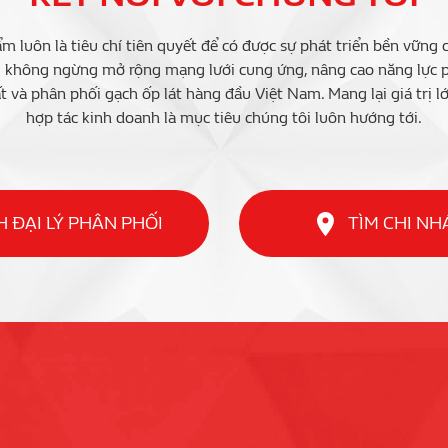
m luôn là tiêu chí tiên quyết để có được sự phát triển bền vững 
i không ngừng mở rộng mạng lưới cung ứng, nâng cao năng lực ph
t và phân phối gạch ốp lát hàng đầu Việt Nam. Mang lại giá trị l
hợp tác kinh doanh là mục tiêu chúng tôi luôn hướng tới.
 ĐẠI LÝ PHÂN PHỐI
TÌM CHI N