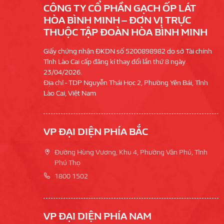
CÔNG TY CỔ PHẦN GẠCH ỐP LÁT
HÒA BÌNH MINH – ĐƠN VỊ TRỰC
THUỘC TẬP ĐOÀN HÒA BÌNH MINH
Giấy chứng nhận ĐKDN số 5200898982 do sở Tài chính
Tỉnh Lào Cai cấp đăng kí thay đổi lần thứ 8 ngày
23/04/2026.
Địa chỉ - TDP Nguyễn Thái Học 2, Phường Yên Bái, Tỉnh
Lào Cai, Việt Nam
VP ĐẠI DIỆN PHÍA BẮC
Đường Hùng Vương, Khu 4, Phường Vân Phú, Tỉnh
Phú Thọ
1800 1502
VP ĐẠI DIỆN PHÍA NAM