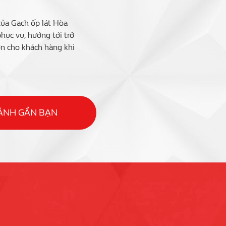
của Gạch ốp lát Hòa
ục vụ, hướng tới trở
ớn cho khách hàng khi
HÁNH GẦN BẠN