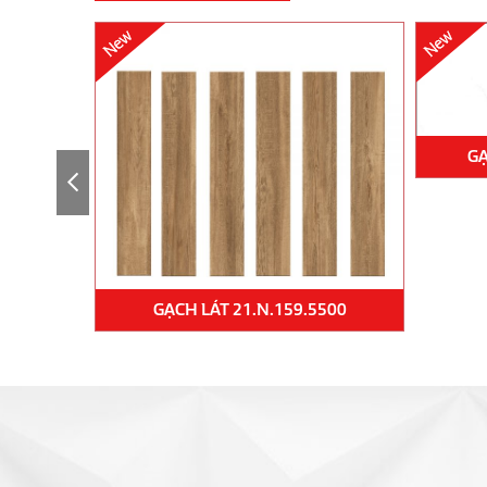
GẠ
V52010
GẠCH LÁT 21.N.159.5500