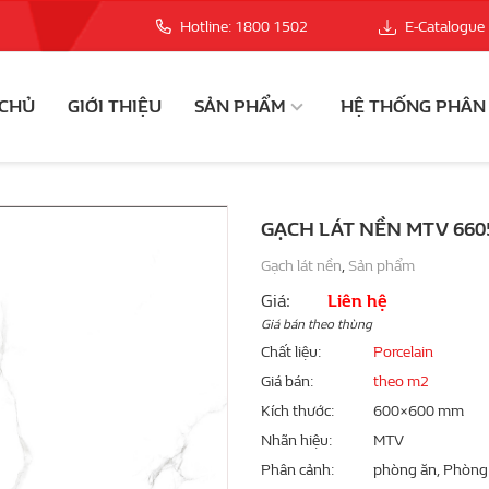
Hotline: 1800 1502
E-Catalogue
 CHỦ
GIỚI THIỆU
SẢN PHẨM
HỆ THỐNG PHÂN
GẠCH LÁT NỀN MTV 660
Gạch lát nền
,
Sản phẩm
Giá:
Liên hệ
Giá bán theo thùng
Chất liệu
Porcelain
Giá bán
theo m2
Kích thước
600×600 mm
Nhãn hiệu
MTV
Phân cảnh
phòng ăn, Phòng