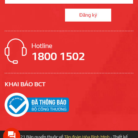
KHAI BÁO BCT
© 2021 Bản quyền thuộc về
Tập đoàn Hòa Bình Minh
-
Thiết kế