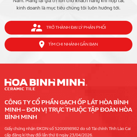
Nam. Mang lại giá trị lớn cho khách hàng khi hợp tác
kinh doanh là mục tiêu chúng tôi luôn hướng tới.
TRỞ THÀNH ĐẠI LÝ PHÂN PHỐI
TÌM CHI NHÁNH GẦN BẠN
CÔNG TY CỔ PHẦN GẠCH ỐP LÁT HÒA BÌNH
MINH – ĐƠN VỊ TRỰC THUỘC TẬP ĐOÀN HÒA
BÌNH MINH
Giấy chứng nhận ĐKDN số 5200898982 do sở Tài chính Tỉnh Lào Cai
cấp đăng kí thay đổi lần thứ 8 ngày 23/04/2026.