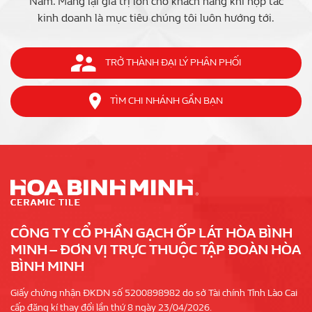
Nam. Mang lại giá trị lớn cho khách hàng khi hợp tác
kinh doanh là mục tiêu chúng tôi luôn hướng tới.
TRỞ THÀNH ĐẠI LÝ PHÂN PHỐI
TÌM CHI NHÁNH GẦN BẠN
CÔNG TY CỔ PHẦN GẠCH ỐP LÁT HÒA BÌNH
MINH – ĐƠN VỊ TRỰC THUỘC TẬP ĐOÀN HÒA
BÌNH MINH
Giấy chứng nhận ĐKDN số 5200898982 do sở Tài chính Tỉnh Lào Cai
cấp đăng kí thay đổi lần thứ 8 ngày 23/04/2026.