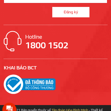
KHAI BÁO BCT
© 2021 Bản quyền thuộc về
Tập đoàn Hòa Bình Minh
-
Thiết kế