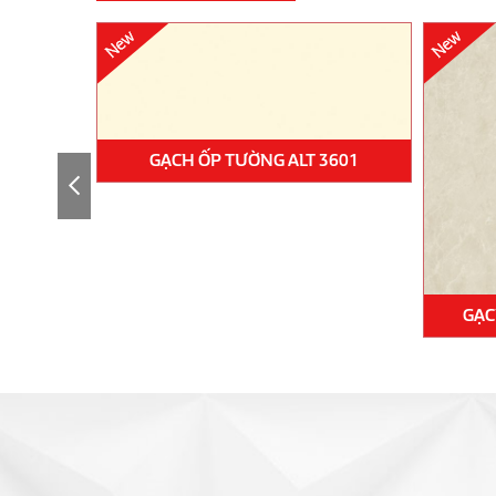
GẠCH ỐP TƯỜNG ALT 3601
505
GẠC