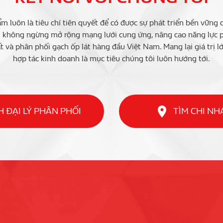
m luôn là tiêu chí tiên quyết để có được sự phát triển bền vững 
i không ngừng mở rộng mạng lưới cung ứng, nâng cao năng lực ph
t và phân phối gạch ốp lát hàng đầu Việt Nam. Mang lại giá trị l
hợp tác kinh doanh là mục tiêu chúng tôi luôn hướng tới.
 ĐẠI LÝ PHÂN PHỐI
TÌM CHI N