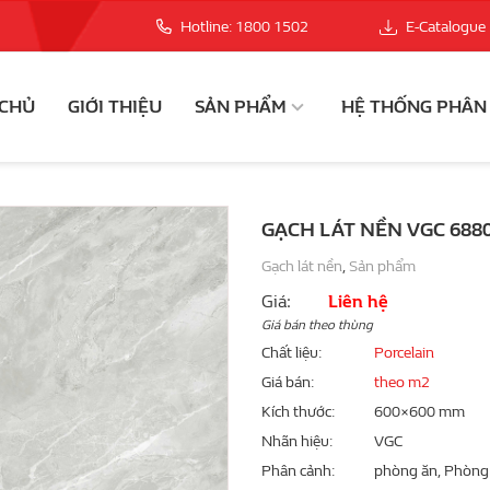
Hotline: 1800 1502
E-Catalogue
 CHỦ
GIỚI THIỆU
SẢN PHẨM
HỆ THỐNG PHÂN
GẠCH LÁT NỀN VGC 688
Gạch lát nền
,
Sản phẩm
Giá:
Liên hệ
Giá bán theo thùng
Chất liệu
Porcelain
Giá bán
theo m2
Kích thước
600×600 mm
Nhãn hiệu
VGC
Phân cảnh
phòng ăn, Phòng