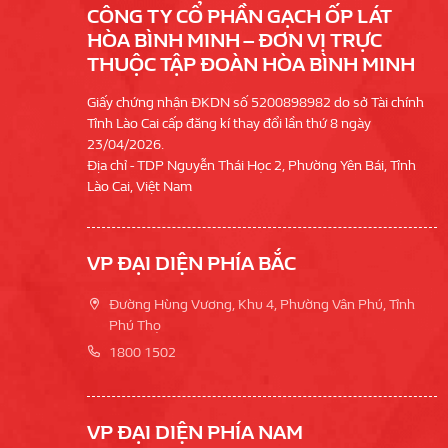
CÔNG TY CỔ PHẦN GẠCH ỐP LÁT
HÒA BÌNH MINH – ĐƠN VỊ TRỰC
THUỘC TẬP ĐOÀN HÒA BÌNH MINH
Giấy chứng nhận ĐKDN số 5200898982 do sở Tài chính
Tỉnh Lào Cai cấp đăng kí thay đổi lần thứ 8 ngày
23/04/2026.
Địa chỉ - TDP Nguyễn Thái Học 2, Phường Yên Bái, Tỉnh
Lào Cai, Việt Nam
VP ĐẠI DIỆN PHÍA BẮC
Đường Hùng Vương, Khu 4, Phường Vân Phú, Tỉnh
Phú Thọ
1800 1502
VP ĐẠI DIỆN PHÍA NAM