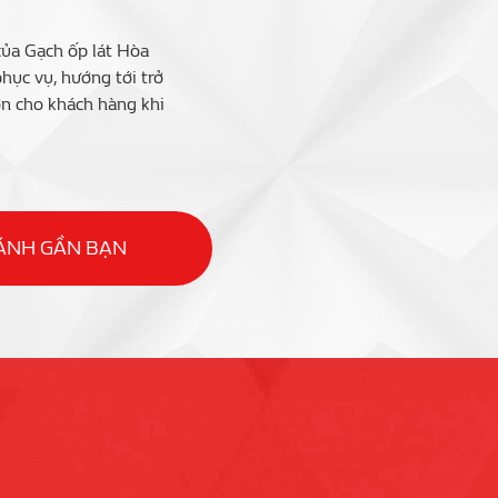
của Gạch ốp lát Hòa
ục vụ, hướng tới trở
ớn cho khách hàng khi
HÁNH GẦN BẠN