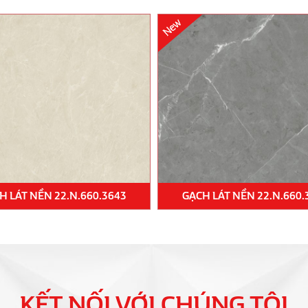
H LÁT NỀN 22.N.660.3643
GẠCH LÁT NỀN 22.N.660.
KẾT NỐI VỚI CHÚNG TÔI