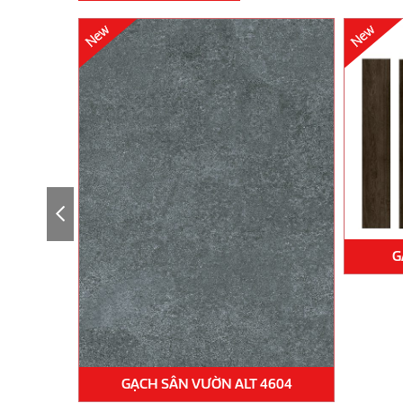
G
4601
GẠCH SÂN VƯỜN ALT 4604