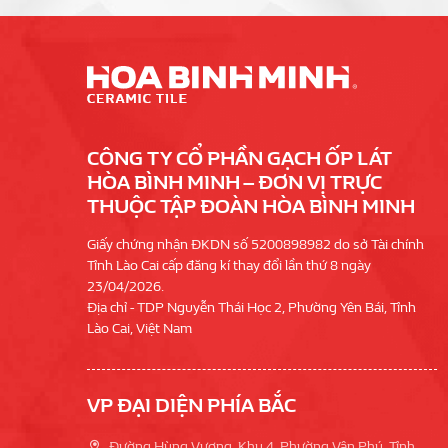
CÔNG TY CỔ PHẦN GẠCH ỐP LÁT
HÒA BÌNH MINH – ĐƠN VỊ TRỰC
THUỘC TẬP ĐOÀN HÒA BÌNH MINH
Giấy chứng nhận ĐKDN số 5200898982 do sở Tài chính
Tỉnh Lào Cai cấp đăng kí thay đổi lần thứ 8 ngày
23/04/2026.
Địa chỉ - TDP Nguyễn Thái Học 2, Phường Yên Bái, Tỉnh
Lào Cai, Việt Nam
VP ĐẠI DIỆN PHÍA BẮC
Đường Hùng Vương, Khu 4, Phường Vân Phú, Tỉnh