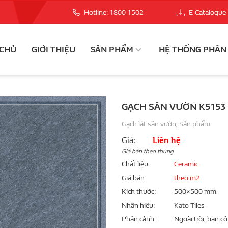
Hotline: 1800 1502
E-Catalogue
 CHỦ
GIỚI THIỆU
SẢN PHẨM
HỆ THỐNG PHÂN
GẠCH SÂN VƯỜN K5153
Gạch lát sân vườn
,
Sản phẩm
Giá:
Liên hệ
Giá bán theo thùng
Chất liệu
Ceramic
Giá bán
theo m2
Kích thước
500×500 mm
Nhãn hiệu
Kato Tiles
Phân cảnh
Ngoài trời, ban c