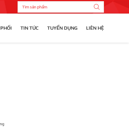
 PHỐI
TIN TỨC
TUYỂN DỤNG
LIÊN HỆ
ông