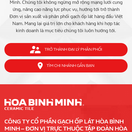
Minh. Chúng tôi không ngừng mở rộng mạng lưới cung
ứng, nâng cao năng lực phục vụ, hướng tới trở thành
Đơn vị sản xuất và phân phối gạch ốp lát hàng đầu Việt
Nam. Mang lại giá trị lớn cho khách hàng khi hợp tác
kinh doanh là mục tiêu chúng tôi luôn hướng tới.
TRỞ THÀNH ĐẠI LÝ PHÂN PHỐI
TÌM CHI NHÁNH GẦN BẠN
CÔNG TY CỔ PHẦN GẠCH ỐP LÁT HÒA BÌNH
MINH – ĐƠN VỊ TRỰC THUỘC TẬP ĐOÀN HÒA