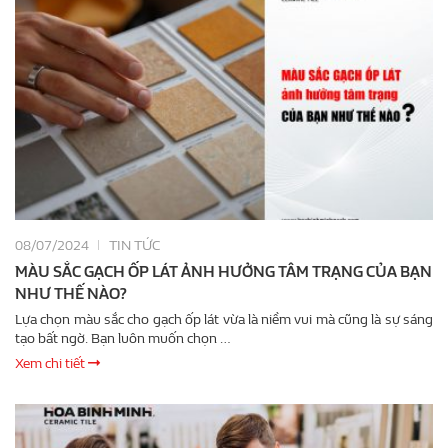
08/07/2024
TIN TỨC
MÀU SẮC GẠCH ỐP LÁT ẢNH HƯỞNG TÂM TRẠNG CỦA BẠN
NHƯ THẾ NÀO?
Lựa chọn màu sắc cho gạch ốp lát vừa là niềm vui mà cũng là sự sáng
tạo bất ngờ. Bạn luôn muốn chọn …
Xem chi tiết