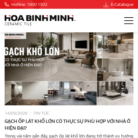
Hotline: 1800 1502
E-Catalogue
14/05/2026
TIN TỨC
GẠCH ỐP LÁT KHỔ LỚN CÓ THỰC SỰ PHÙ HỢP VỚI NHÀ Ở
HIỆN ĐẠI?
Trong vài năm gần đây, gạch ốp lát khổ lớn đang trở thành xu hướng