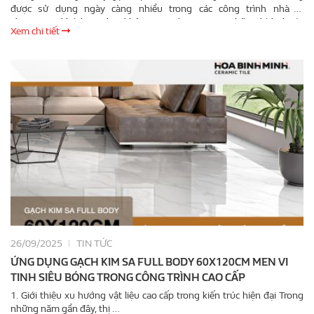
được sử dụng ngày càng nhiều trong các công trình nhà ở,
showroom, khách sạn hay không gian thương mại. Những kích thước
Xem chi tiết
như 800x800, 600x1200 hay xuất hiện phổ biến trong nhiều phong
cách thiết kế hiện đại. Tuy nhiên, không ít người vẫn băn khoăn liệu
gạch ốp lát khổ lớn có thực sự phù hợp với mọi không gian hay chỉ
đơn thuần là xu hướng mang tính thẩm mỹ. Thực tế, nếu lựa chọn …
26/09/2025
TIN TỨC
ỨNG DỤNG GẠCH KIM SA FULL BODY 60X120CM MEN VI
TINH SIÊU BÓNG TRONG CÔNG TRÌNH CAO CẤP
1. Giới thiệu xu hướng vật liệu cao cấp trong kiến trúc hiện đại Trong
những năm gần đây, thị …