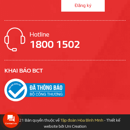
KHAI BÁO BCT
© 2021 Bản quyền thuộc về
Tập đoàn Hòa Bình Minh
-
Thiết kế
Contact us
website
bởi
Uni Creation