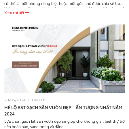
có thể là một phòng riêng biệt hoặc một góc nhỏ được chia sẻ trong
không gian sống gia đình. Phòng thờ không chỉ là nơi thờ cúng mà
Xem chi tiết
còn là không gian để gia đình tỏ lòng biết ơn và ghi nhớ công ơn của
tổ tiên, thể hiện sự gắn kết của các thế hệ trong gia đình. Vì vậy, khi
thi công xây dựng phòng thờ tại nhà đem đến không chỉ một không
gian trang trọng mà còn phải mang lại được …
28/03/2024
TIN TỨC
HÉ LỘ BST GẠCH SÂN VƯỜN ĐẸP – ẤN TƯỢNG NHẤT NĂM
2024
Lựa chọn gạch lát sân vườn đẹp sẽ giúp cho không gian biệt thự trở
nên hoàn hảo, sang trọng và đẳng …