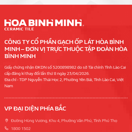
CÔNG TY CỔ PHẦN GẠCH ỐP LÁT HÒA BÌNH
MINH – ĐƠN VỊ TRỰC THUỘC TẬP ĐOÀN HÒA
BÌNH MINH
Giấy chứng nhận ĐKDN số 5200898982 do sở Tài chính Tỉnh Lào Cai
cấp đăng kí thay đổi lần thứ 8 ngày 23/04/2026.
Địa chỉ - TDP Nguyễn Thái Học 2, Phường Yên Bái, Tỉnh Lào Cai, Việt
Nam
VP ĐẠI DIỆN PHÍA BẮC
Đường Hùng Vương, Khu 4, Phường Vân Phú, Tỉnh Phú Thọ
1800 1502