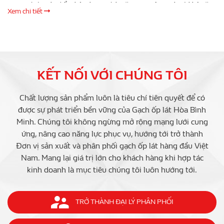
trang trí còn ghi điểm bởi nhưng tính năng ưu Việt. Gạch có khả năng
Xem chi tiết
chống bám bẩn, chống trầy xước, chống thấm nước, rêu mốc, bảo vệ
ngôi nhà của bạn dưới mọi tác động của thời tiết & môi trường.
1.Gạch trang trí là gì ? Gạch trang trí được biết đến là những loại gạch
ốp lát có tác dụng tô điểm, trang trí …
KẾT NỐI VỚI CHÚNG TÔI
Chất lượng sản phẩm luôn là tiêu chí tiên quyết để có
được sự phát triển bền vững của Gạch ốp lát Hòa Bình
Minh. Chúng tôi không ngừng mở rộng mạng lưới cung
ứng, nâng cao năng lực phục vụ, hướng tới trở thành
Đơn vị sản xuất và phân phối gạch ốp lát hàng đầu Việt
Nam. Mang lại giá trị lớn cho khách hàng khi hợp tác
kinh doanh là mục tiêu chúng tôi luôn hướng tới.
TRỞ THÀNH ĐẠI LÝ PHÂN PHỐI