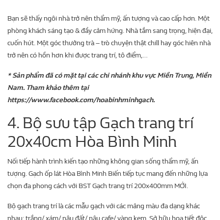
Bạn sẽ thấy ngôi nhà trở nên thẩm mỹ, ấn tượng và cao cấp hơn. Một
phòng khách sáng tạo & đầy cảm hứng. Nhà tắm sang trọng, hiện đại,
cuốn hút. Một góc thưởng trà – trò chuyện thật chill hay góc hiên nhà
trở nên có hồn hơn khi được trang trí, tô điểm,…
* Sản phẩm đã có mặt tại các chi nhánh khu vực Miền Trung, Miền
Nam. Tham khảo thêm tại
https://www.facebook.com/hoabinhminhgach.
4. Bộ sưu tập Gạch trang trí
20x40cm Hòa Bình Minh
Nối tiếp hành trình kiến tạo những không gian sống thẩm mỹ, ấn
tượng. Gạch ốp lát Hòa Bình Minh Biến tiếp tục mang đến những lựa
chọn đa phong cách với BST Gạch trang trí 200x400mm MỚI.
Bộ gạch trang trí là các mẫu gạch với các mảng màu đa dạng khác
nhau: trắng/ xám/ nâu đất/ nâu cafe/ vàng kem. Sở hữu họa tiết độc