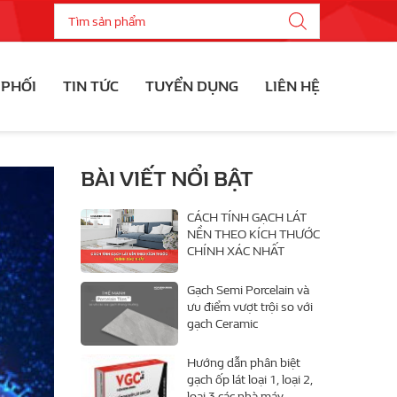
 PHỐI
TIN TỨC
TUYỂN DỤNG
LIÊN HỆ
BÀI VIẾT NỔI BẬT
CÁCH TÍNH GẠCH LÁT
NỀN THEO KÍCH THƯỚC
CHÍNH XÁC NHẤT
Gạch Semi Porcelain và
ưu điểm vượt trội so với
gạch Ceramic
Hướng dẫn phân biệt
gạch ốp lát loại 1, loại 2,
loại 3 các nhà máy