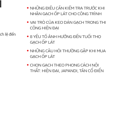
H
NHỮNG ĐIỀU CẦN KIỂM TRA TRƯỚC KHI
NHẬN GẠCH ỐP LÁT CHO CÔNG TRÌNH
VAI TRÒ CỦA KEO DÁN GẠCH TRONG THI
CÔNG HIỆN ĐẠI
ch lệ đến
8 YẾU TỐ ẢNH HƯỞNG ĐẾN TUỔI THỌ
GẠCH ỐP LÁT
NHỮNG CÂU HỎI THƯỜNG GẶP KHI MUA
GẠCH ỐP LÁT
CHỌN GẠCH THEO PHONG CÁCH NỘI
THẤT: HIỆN ĐẠI, JAPANDI, TÂN CỔ ĐIỂN