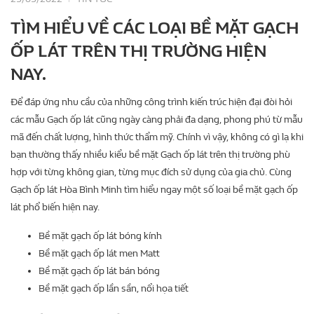
TÌM HIỂU VỀ CÁC LOẠI BỀ MẶT GẠCH
ỐP LÁT TRÊN THỊ TRƯỜNG HIỆN
NAY.
Để đáp ứng nhu cầu của những công trình kiến trúc hiện đại đòi hỏi
các mẫu Gạch ốp lát cũng ngày càng phải đa dạng, phong phú từ mẫu
mã đến chất lượng, hình thức thẩm mỹ. Chính vì vậy, không có gì lạ khi
bạn thường thấy nhiều kiểu bề mặt Gạch ốp lát trên thị trường phù
hợp với từng không gian, từng mục đích sử dụng của gia chủ. Cùng
Gạch ốp lát Hòa Bình Minh tìm hiểu ngay một số loại bề mặt gạch ốp
lát phổ biến hiện nay.
Bề mặt gạch ốp lát bóng kính
Bề mặt gạch ốp lát men Matt
Bề mặt gạch ốp lát bán bóng
Bề mặt gạch ốp lần sần, nổi họa tiết