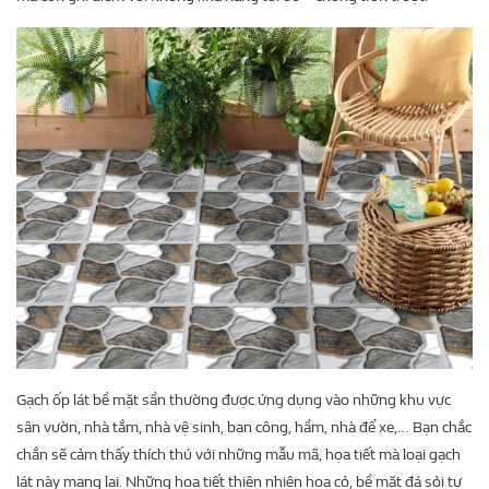
Gạch ốp lát bề mặt sần thường được ứng dụng vào những khu vực
sân vườn, nhà tắm, nhà vệ sinh, ban công, hầm, nhà để xe,… Bạn chắc
chắn sẽ cảm thấy thích thú với những mẫu mã, họa tiết mà loại gạch
lát này mang lại. Những họa tiết thiên nhiên hoa cỏ, bề mặt đá sỏi tự