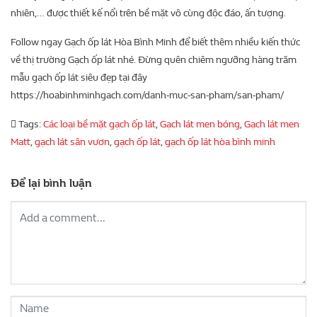
nhiên,… được thiết kế nổi trên bề mặt vô cùng độc đáo, ấn tượng.
Follow ngay Gạch ốp lát Hòa Bình Minh để biết thêm nhiều kiến thức
về thị trường Gạch ốp lát nhé. Đừng quên chiêm ngưỡng hàng trăm
mẫu gạch ốp lát siêu đẹp tại đây
https://hoabinhminhgach.com/danh-muc-san-pham/san-pham/
Tags:
Các loại bề mặt gạch ốp lát
,
Gạch lát men bóng
,
Gạch lát men
Matt
,
gạch lát sân vươn
,
gạch ốp lát
,
gạch ốp lát hòa bình minh
Để lại bình luận