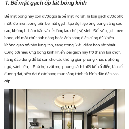
1. Bề mặt gạch ốp lát bóng kính
Bề mặt bóng hay còn được gọi là bề mặt Polish, là loại gạch được phủ
một lớp men bóng trên bề mặt gạch, tạo độ hiệu ứng bóng sáng cực
cao, không bị bám bẩn và dễ dàng lau chùi, vệ sinh. Đối với gạch men
bóng, chỉ một chút ánh nắng hoặc ánh sáng điện cũng đủ khiến
không gian trở nên lung linh, sang trọng, kiều diễm hơn rất nhiều.
Cũng bởi hiệu ứng bóng kính khiến loại gạch này trở thành lựa chọn
hàng đầu dùng để lát sàn cho các không gian phòng khách, phòng
ngủ, sảnh lớn,… Phù hợp với mọi phong cách thiết kế: cổ điển, tân cổ,
đương đại, hiện đại ở các hạng mục công trình từ bình dân đến cao
cấp.