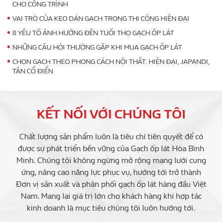
CHO CÔNG TRÌNH
VAI TRÒ CỦA KEO DÁN GẠCH TRONG THI CÔNG HIỆN ĐẠI
8 YẾU TỐ ẢNH HƯỞNG ĐẾN TUỔI THỌ GẠCH ỐP LÁT
NHỮNG CÂU HỎI THƯỜNG GẶP KHI MUA GẠCH ỐP LÁT
CHỌN GẠCH THEO PHONG CÁCH NỘI THẤT: HIỆN ĐẠI, JAPANDI,
TÂN CỔ ĐIỂN
KẾT NỐI VỚI CHÚNG TÔI
Chất lượng sản phẩm luôn là tiêu chí tiên quyết để có
được sự phát triển bền vững của Gạch ốp lát Hòa Bình
Minh. Chúng tôi không ngừng mở rộng mạng lưới cung
ứng, nâng cao năng lực phục vụ, hướng tới trở thành
Đơn vị sản xuất và phân phối gạch ốp lát hàng đầu Việt
Nam. Mang lại giá trị lớn cho khách hàng khi hợp tác
kinh doanh là mục tiêu chúng tôi luôn hướng tới.