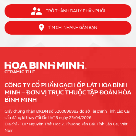
TRỞ THÀNH ĐẠI LÝ PHÂN PHỐI
TÌM CHI NHÁNH GẦN BẠN
CÔNG TY CỔ PHẦN GẠCH ỐP LÁT HÒA BÌNH
MINH – ĐƠN VỊ TRỰC THUỘC TẬP ĐOÀN HÒA
BÌNH MINH
Giấy chứng nhận ĐKDN số 5200898982 do sở Tài chính Tỉnh Lào Cai
cấp đăng kí thay đổi lần thứ 8 ngày 23/04/2026.
Địa chỉ - TDP Nguyễn Thái Học 2, Phường Yên Bái, Tỉnh Lào Cai, Việt
Nam