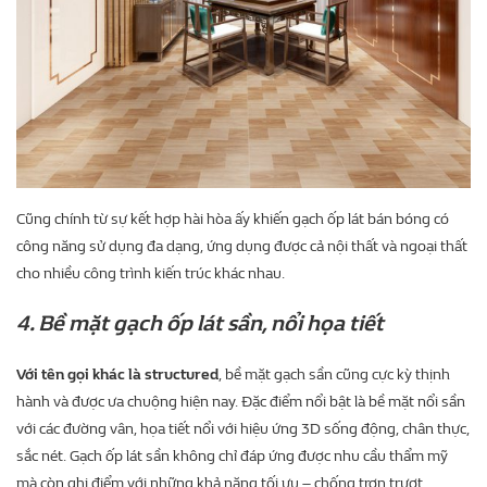
Cũng chính từ sự kết hợp hài hòa ấy khiến gạch ốp lát bán bóng có
công năng sử dụng đa dạng, ứng dụng được cả nội thất và ngoại thất
cho nhiều công trình kiến trúc khác nhau.
4. Bề mặt gạch ốp lát sần, nổi họa tiết
Với tên gọi khác là structured
, bề mặt gạch sần cũng cực kỳ thịnh
hành và được ưa chuộng hiện nay. Đặc điểm nổi bật là bề mặt nổi sần
với các đường vân, họa tiết nổi với hiệu ứng 3D sống động, chân thực,
sắc nét. Gạch ốp lát sần không chỉ đáp ứng được nhu cầu thẩm mỹ
mà còn ghi điểm với những khả năng tối ưu – chống trơn trượt.