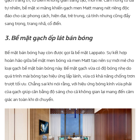
gạch trang trí, tô điểm không gian sáng tạo, mới mẻ. Cảm hứng từ đá
tự nhiên, bề mặt xi măng khiến gạch men Matt mang nét riêng độc
đáo cho các phong cách, hiện đại, trẻ trung, cá tính nhưng cũng đầy
sang trọng, trang nhã, cổ điển.
3. Bề mặt gạch ốp lát bán bóng
Bề mặt bán bóng hay còn được gọi là bề mặt Lappato. Sự kết hợp
hoàn hảo giữa bề mặt men bóng và men Matt tạo nên sự mới mẻ cho
loại gạch bề mặt bán bóng này. Bề mặt gạch vừa có độ bóng nhẹ do
quá trình mài bóng tạo hiệu ứng lấp lánh, vừa có khả năng chống trơn
trượt tối ưu. Chẳng sai khi nói rằng, với hiệu ứng bóng kính vừa phải
của gạch giúp cân bằng độ sáng cho cả không gian lại mang đến cảm
giác an toàn khi di chuyển.