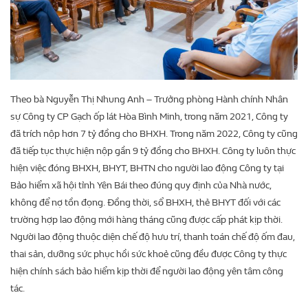
Theo bà Nguyễn Thị Nhung Anh – Trưởng phòng Hành chính Nhân
sự Công ty CP Gạch ốp lát Hòa Bình Minh, trong năm 2021, Công ty
đã trích nộp hơn 7 tỷ đồng cho BHXH. Trong năm 2022, Công ty cũng
đã tiếp tục thực hiện nộp gần 9 tỷ đồng cho BHXH. Công ty luôn thực
hiện việc đóng BHXH, BHYT, BHTN cho người lao động Công ty tại
Bảo hiểm xã hội tỉnh Yên Bái theo đúng quy định của Nhà nước,
không để nợ tồn đọng. Đồng thời, sổ BHXH, thẻ BHYT đối với các
trường hợp lao động mới hàng tháng cũng được cấp phát kịp thời.
Người lao động thuộc diện chế độ hưu trí, thanh toán chế độ ốm đau,
thai sản, dưỡng sức phục hồi sức khoẻ cũng đều được Công ty thực
hiện chính sách bảo hiểm kịp thời để người lao động yên tâm công
tác.