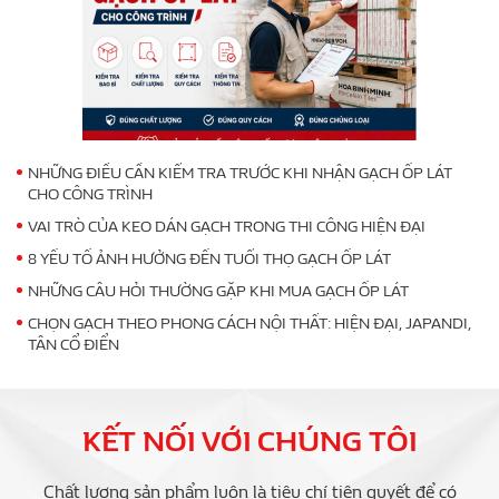
NHỮNG ĐIỀU CẦN KIỂM TRA TRƯỚC KHI NHẬN GẠCH ỐP LÁT
CHO CÔNG TRÌNH
VAI TRÒ CỦA KEO DÁN GẠCH TRONG THI CÔNG HIỆN ĐẠI
8 YẾU TỐ ẢNH HƯỞNG ĐẾN TUỔI THỌ GẠCH ỐP LÁT
NHỮNG CÂU HỎI THƯỜNG GẶP KHI MUA GẠCH ỐP LÁT
CHỌN GẠCH THEO PHONG CÁCH NỘI THẤT: HIỆN ĐẠI, JAPANDI,
TÂN CỔ ĐIỂN
KẾT NỐI VỚI CHÚNG TÔI
Chất lượng sản phẩm luôn là tiêu chí tiên quyết để có