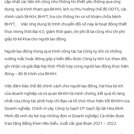
cập nhật các tiện ích cũng như thông tin thiết yếu thông qua ứng
dụng: quá trình tham gia BHXH, lịch sự thụ hưởng chế độ ODTS, các
chính sách BHXH, BHYT, tra cứu thông tin cơ sở khám chữa bệnh
BHYT,… Việc ứng dụng lộ trình chuyển đổi số này là hoạt động thiết
thực trong thời đại 4.0, giảm thời gian, chi phí đi lại cũng như chi phí
giấy tờ kê khai cho người lao động.
Người lao động trong quá trình công tác tại Công ty, khi có những
vướng mắc hoặc đóng góp ý kiến đều được Công ty tích tực theo dõi,
ghi nhận và giải đáp kịp thời. Phối hợp cùng người lao động thực hiện
đúng – đủ lộ trình của BHXH.
Việc đảm bảo chế độ chính sách cho người lao động, hài hòa lợi ích
của doanh nghiệp và cơ quan BHXH là minh chứng, kết quả rõ ràng
nhất của công tác phối hợp chỉ đạo và tổ chức thực hiện tốt BHXH của
Doanh nghiệp. Chính vì vậy, Công ty Gạch CP Gạch ốp lát Hòa Bình
Minh đã vinh dự lọt top những đơn vị Doanh nghiệp/ Cá nhân được
trao tặng Bằng khen tiêu biểu, xuất sắc giai đoạn 2021 – 2022.