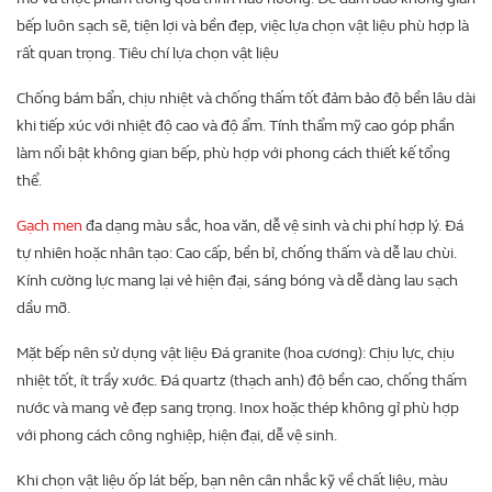
bếp luôn sạch sẽ, tiện lợi và bền đẹp, việc lựa chọn vật liệu phù hợp là
rất quan trọng. Tiêu chí lựa chọn vật liệu
Chống bám bẩn, chịu nhiệt và chống thấm tốt đảm bảo độ bền lâu dài
khi tiếp xúc với nhiệt độ cao và độ ẩm. Tính thẩm mỹ cao góp phần
làm nổi bật không gian bếp, phù hợp với phong cách thiết kế tổng
thể.
Gạch men
đa dạng màu sắc, hoa văn, dễ vệ sinh và chi phí hợp lý. Đá
tự nhiên hoặc nhân tạo: Cao cấp, bền bỉ, chống thấm và dễ lau chùi.
Kính cường lực mang lại vẻ hiện đại, sáng bóng và dễ dàng lau sạch
dầu mỡ.
Mặt bếp nên sử dụng vật liệu Đá granite (hoa cương): Chịu lực, chịu
nhiệt tốt, ít trầy xước. Đá quartz (thạch anh) độ bền cao, chống thấm
nước và mang vẻ đẹp sang trọng. Inox hoặc thép không gỉ phù hợp
với phong cách công nghiệp, hiện đại, dễ vệ sinh.
Khi chọn vật liệu ốp lát bếp, bạn nên cân nhắc kỹ về chất liệu, màu