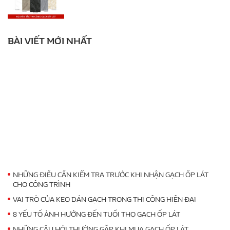
BÀI VIẾT MỚI NHẤT
NHỮNG ĐIỀU CẦN KIỂM TRA TRƯỚC KHI NHẬN GẠCH ỐP LÁT
CHO CÔNG TRÌNH
VAI TRÒ CỦA KEO DÁN GẠCH TRONG THI CÔNG HIỆN ĐẠI
8 YẾU TỐ ẢNH HƯỞNG ĐẾN TUỔI THỌ GẠCH ỐP LÁT
NHỮNG CÂU HỎI THƯỜNG GẶP KHI MUA GẠCH ỐP LÁT