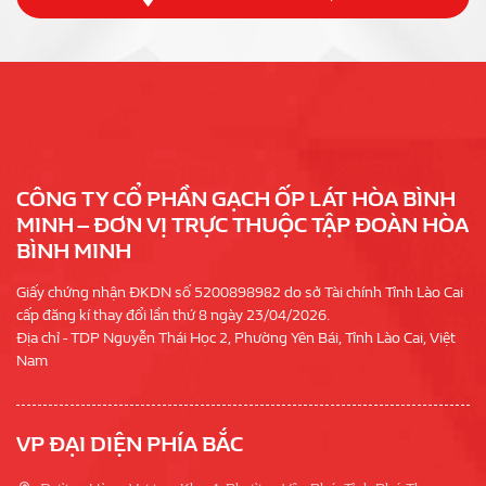
CÔNG TY CỔ PHẦN GẠCH ỐP LÁT HÒA BÌNH
MINH – ĐƠN VỊ TRỰC THUỘC TẬP ĐOÀN HÒA
BÌNH MINH
Giấy chứng nhận ĐKDN số 5200898982 do sở Tài chính Tỉnh Lào Cai
cấp đăng kí thay đổi lần thứ 8 ngày 23/04/2026.
Địa chỉ - TDP Nguyễn Thái Học 2, Phường Yên Bái, Tỉnh Lào Cai, Việt
Nam
VP ĐẠI DIỆN PHÍA BẮC