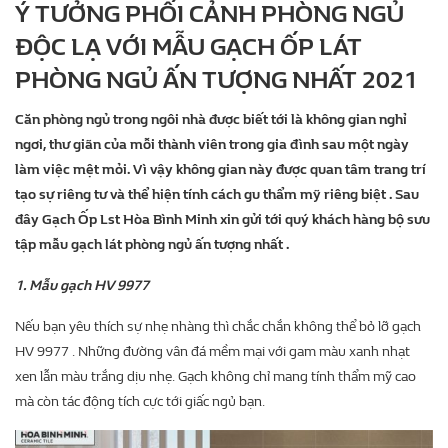
Ý TƯỞNG PHỐI CẢNH PHÒNG NGỦ
ĐỘC LẠ VỚI MẪU GẠCH ỐP LÁT
PHÒNG NGỦ ẤN TƯỢNG NHẤT 2021
Căn phòng ngủ trong ngôi nhà được biết tới là không gian nghỉ
ngơi, thư giãn của mỗi thành viên trong gia đình sau một ngày
làm việc mệt mỏi. Vì vậy không gian này được quan tâm trang trí
tạo sự riêng tư và thể hiện tính cách gu thẩm mỹ riêng biệt . Sau
đây Gạch Ốp Lst Hòa Bình Minh xin gửi tới quý khách hàng bộ sưu
tập mẫu gạch lát phòng ngủ ấn tượng nhất .
1.
Mẫu gạch HV 9977
Nếu bạn yêu thích sự nhẹ nhàng thì chắc chắn không thể bỏ lỡ gạch
HV 9977 . Những đường vân đá mềm mại với gam màu xanh nhạt
xen lẫn màu trắng dịu nhẹ. Gạch không chỉ mang tính thẩm mỹ cao
mà còn tác động tích cực tới giấc ngủ bạn.