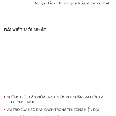
Nguyên tắc khi thi công gạch ốp lát bạn cần biết.
BÀI VIẾT MỚI NHẤT
NHỮNG ĐIỀU CẦN KIỂM TRA TRƯỚC KHI NHẬN GẠCH ỐP LÁT
CHO CÔNG TRÌNH
VAI TRÒ CỦA KEO DÁN GẠCH TRONG THI CÔNG HIỆN ĐẠI