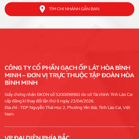
TÌM CHI NHÁNH GẦN BẠN
CÔNG TY CỔ PHẦN GẠCH ỐP LÁT HÒA BÌNH
MINH – ĐƠN VỊ TRỰC THUỘC TẬP ĐOÀN HÒA
BÌNH MINH
Giấy chứng nhận ĐKDN số 5200898982 do sở Tài chính Tỉnh Lào Cai
cấp đăng kí thay đổi lần thứ 8 ngày 23/04/2026.
Địa chỉ - TDP Nguyễn Thái Học 2, Phường Yên Bái, Tỉnh Lào Cai, Việt
Nam
VP ĐẠI DIỆN PHÍA BẮC