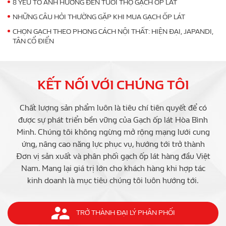
8 YẾU TỐ ẢNH HƯỞNG ĐẾN TUỔI THỌ GẠCH ỐP LÁT
NHỮNG CÂU HỎI THƯỜNG GẶP KHI MUA GẠCH ỐP LÁT
CHỌN GẠCH THEO PHONG CÁCH NỘI THẤT: HIỆN ĐẠI, JAPANDI,
TÂN CỔ ĐIỂN
KẾT NỐI VỚI CHÚNG TÔI
Chất lượng sản phẩm luôn là tiêu chí tiên quyết để có
được sự phát triển bền vững của Gạch ốp lát Hòa Bình
Minh. Chúng tôi không ngừng mở rộng mạng lưới cung
ứng, nâng cao năng lực phục vụ, hướng tới trở thành
Đơn vị sản xuất và phân phối gạch ốp lát hàng đầu Việt
Nam. Mang lại giá trị lớn cho khách hàng khi hợp tác
kinh doanh là mục tiêu chúng tôi luôn hướng tới.
TRỞ THÀNH ĐẠI LÝ PHÂN PHỐI