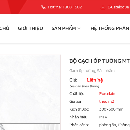
Hotline: 1800 1502
E-Catalogue
 CHỦ
GIỚI THIỆU
SẢN PHẨM
HỆ THỐNG PHÂN
BỘ GẠCH ỐP TƯỜNG MTV
Gạch ốp tường
,
Sản phẩm
Giá:
Liên hệ
Giá bán theo thùng
Chất liệu
Porcelain
Giá bán
theo m2
Kích thước
300×600 mm
Nhãn hiệu
MTV
Phân cảnh
phòng ăn, Phòng