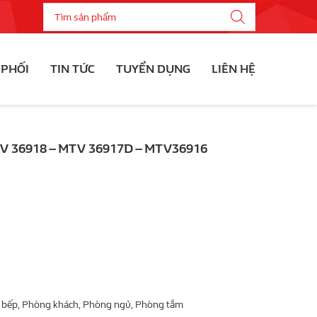
 PHỐI
TIN TỨC
TUYỂN DỤNG
LIÊN HỆ
 36918 – MTV 36917D – MTV36916
 bếp, Phòng khách, Phòng ngủ, Phòng tắm