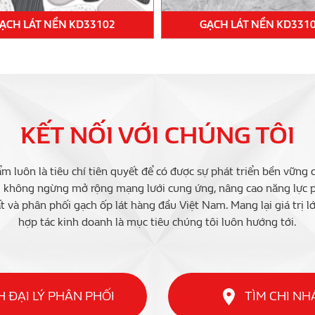
ẠCH LÁT NỀN KD33102
GẠCH LÁT NỀN KD331
KẾT NỐI VỚI CHÚNG TÔI
m luôn là tiêu chí tiên quyết để có được sự phát triển bền vững 
i không ngừng mở rộng mạng lưới cung ứng, nâng cao năng lực ph
t và phân phối gạch ốp lát hàng đầu Việt Nam. Mang lại giá trị l
hợp tác kinh doanh là mục tiêu chúng tôi luôn hướng tới.
 ĐẠI LÝ PHÂN PHỐI
TÌM CHI N