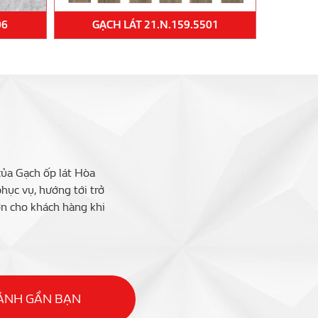
06
GẠCH LÁT 21.N.159.5501
của Gạch ốp lát Hòa
ục vụ, hướng tới trở
ớn cho khách hàng khi
HÁNH GẦN BẠN