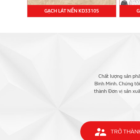
0.3643
GẠCH LÁT NỀN KD33105
G
Chất lượng sản phẩ
Bình Minh. Chúng tô
thành Đơn vị sản xuấ
TRỞ THÀNH