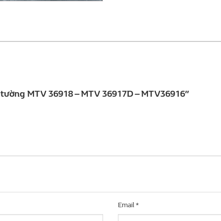
ốp tường MTV 36918 – MTV 36917D – MTV36916”
Email
*