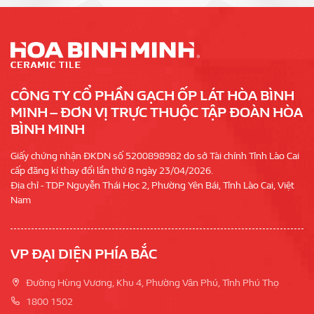
CÔNG TY CỔ PHẦN GẠCH ỐP LÁT HÒA BÌNH
MINH – ĐƠN VỊ TRỰC THUỘC TẬP ĐOÀN HÒA
BÌNH MINH
Giấy chứng nhận ĐKDN số 5200898982 do sở Tài chính Tỉnh Lào Cai
cấp đăng kí thay đổi lần thứ 8 ngày 23/04/2026.
Địa chỉ - TDP Nguyễn Thái Học 2, Phường Yên Bái, Tỉnh Lào Cai, Việt
Nam
VP ĐẠI DIỆN PHÍA BẮC
Đường Hùng Vương, Khu 4, Phường Vân Phú, Tỉnh Phú Thọ
1800 1502