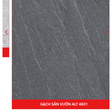
GẠCH SÂN VƯỜN ALT 4601