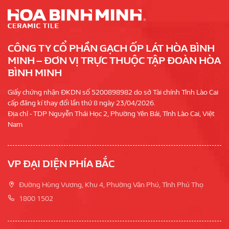
CÔNG TY CỔ PHẦN GẠCH ỐP LÁT HÒA BÌNH
MINH – ĐƠN VỊ TRỰC THUỘC TẬP ĐOÀN HÒA
BÌNH MINH
Giấy chứng nhận ĐKDN số 5200898982 do sở Tài chính Tỉnh Lào Cai
cấp đăng kí thay đổi lần thứ 8 ngày 23/04/2026.
Địa chỉ - TDP Nguyễn Thái Học 2, Phường Yên Bái, Tỉnh Lào Cai, Việt
Nam
VP ĐẠI DIỆN PHÍA BẮC
Đường Hùng Vương, Khu 4, Phường Vân Phú, Tỉnh Phú Thọ
1800 1502