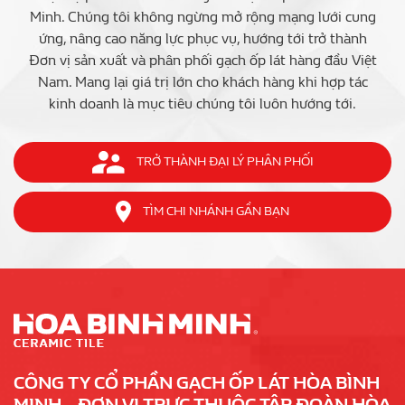
Minh. Chúng tôi không ngừng mở rộng mạng lưới cung
ứng, nâng cao năng lực phục vụ, hướng tới trở thành
Đơn vị sản xuất và phân phối gạch ốp lát hàng đầu Việt
Nam. Mang lại giá trị lớn cho khách hàng khi hợp tác
kinh doanh là mục tiêu chúng tôi luôn hướng tới.
TRỞ THÀNH ĐẠI LÝ PHÂN PHỐI
TÌM CHI NHÁNH GẦN BẠN
CÔNG TY CỔ PHẦN GẠCH ỐP LÁT HÒA BÌNH
MINH – ĐƠN VỊ TRỰC THUỘC TẬP ĐOÀN HÒA