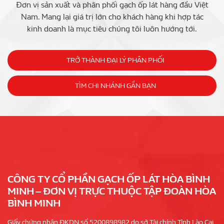
Đơn vị sản xuất và phân phối gạch ốp lát hàng đầu Việt
Nam. Mang lại giá trị lớn cho khách hàng khi hợp tác
kinh doanh là mục tiêu chúng tôi luôn hướng tới.
TRỞ THÀNH ĐẠI LÝ PHÂN PHỐI
TÌM CHI NHÁNH GẦN BẠN
CÔNG TY CỔ PHẦN GẠCH ỐP LÁT HÒA BÌNH
MINH – ĐƠN VỊ TRỰC THUỘC TẬP ĐOÀN HÒA
BÌNH MINH
Giấy chứng nhận ĐKDN số 5200898982 do sở Tài chính Tỉnh Lào Cai