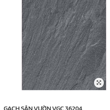
GẠCH SÂN VƯỜN VGC 36204