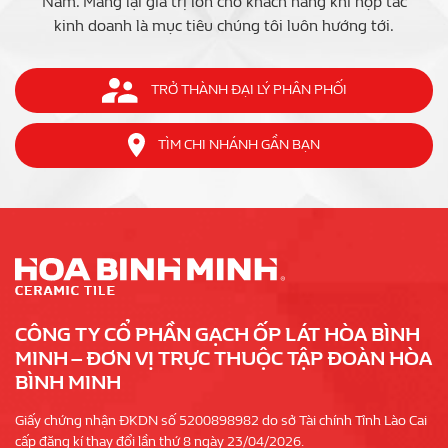
Nam. Mang lại giá trị lớn cho khách hàng khi hợp tác
kinh doanh là mục tiêu chúng tôi luôn hướng tới.
TRỞ THÀNH ĐẠI LÝ PHÂN PHỐI
TÌM CHI NHÁNH GẦN BẠN
CÔNG TY CỔ PHẦN GẠCH ỐP LÁT HÒA BÌNH
MINH – ĐƠN VỊ TRỰC THUỘC TẬP ĐOÀN HÒA
BÌNH MINH
Giấy chứng nhận ĐKDN số 5200898982 do sở Tài chính Tỉnh Lào Cai
cấp đăng kí thay đổi lần thứ 8 ngày 23/04/2026.