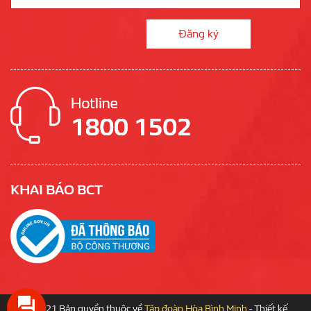
KHAI BÁO BCT
© 2021 Bản quyền thuộc về
Tập đoàn Hòa Bình Minh
-
Thiết kế