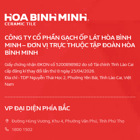
CÔNG TY CỔ PHẦN GẠCH ỐP LÁT HÒA BÌNH
MINH – ĐƠN VỊ TRỰC THUỘC TẬP ĐOÀN HÒA
BÌNH MINH
Giấy chứng nhận ĐKDN số 5200898982 do sở Tài chính Tỉnh Lào Cai
cấp đăng kí thay đổi lần thứ 8 ngày 23/04/2026.
Địa chỉ - TDP Nguyễn Thái Học 2, Phường Yên Bái, Tỉnh Lào Cai, Việt
Nam
VP ĐẠI DIỆN PHÍA BẮC
Đường Hùng Vương, Khu 4, Phường Vân Phú, Tỉnh Phú Thọ
1800 1502