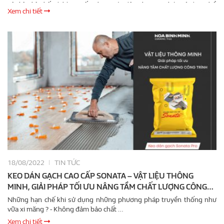
vật liệu liên kết đi kèm. Nếu như trước đây phương pháp sử dụng hồ
Xem chi tiết
dầu hoặc vữa xi măng truyền thống được áp dụng phổ biến thì hiện
nay, keo dán gạch đang dần trở thành lựa chọn ưu tiên trong nhiều
công trình dân dụng và thương mại. Sự phát triển của các dòng gạch
hiện đại như gạch porcelain, gạch khổ lớn hay …
18/08/2022
TIN TỨC
KEO DÁN GẠCH CAO CẤP SONATA – VẬT LIỆU THÔNG
MINH, GIẢI PHÁP TỐI ƯU NÂNG TẦM CHẤT LƯỢNG CÔNG
TRÌNH
Những hạn chế khi sử dụng những phương pháp truyền thống như
vữa xi măng ? - Không đảm bảo chất …
Xem chi tiết