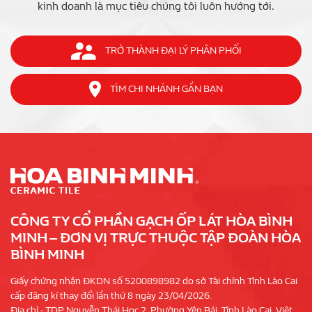
kinh doanh là mục tiêu chúng tôi luôn hướng tới.
TRỞ THÀNH ĐẠI LÝ PHÂN PHỐI
TÌM CHI NHÁNH GẦN BẠN
CÔNG TY CỔ PHẦN GẠCH ỐP LÁT HÒA BÌNH
MINH – ĐƠN VỊ TRỰC THUỘC TẬP ĐOÀN HÒA
BÌNH MINH
Giấy chứng nhận ĐKDN số 5200898982 do sở Tài chính Tỉnh Lào Cai
cấp đăng kí thay đổi lần thứ 8 ngày 23/04/2026.
Địa chỉ - TDP Nguyễn Thái Học 2, Phường Yên Bái, Tỉnh Lào Cai, Việt