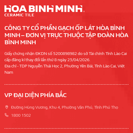
CÔNG TY CỔ PHẦN GẠCH ỐP LÁT HÒA BÌNH
MINH – ĐƠN VỊ TRỰC THUỘC TẬP ĐOÀN HÒA
BÌNH MINH
Giấy chứng nhận ĐKDN số 5200898982 do sở Tài chính Tỉnh Lào Cai
cấp đăng kí thay đổi lần thứ 8 ngày 23/04/2026.
Địa chỉ - TDP Nguyễn Thái Học 2, Phường Yên Bái, Tỉnh Lào Cai, Việt
Nam
VP ĐẠI DIỆN PHÍA BẮC
Đường Hùng Vương, Khu 4, Phường Vân Phú, Tỉnh Phú Thọ
1800 1502