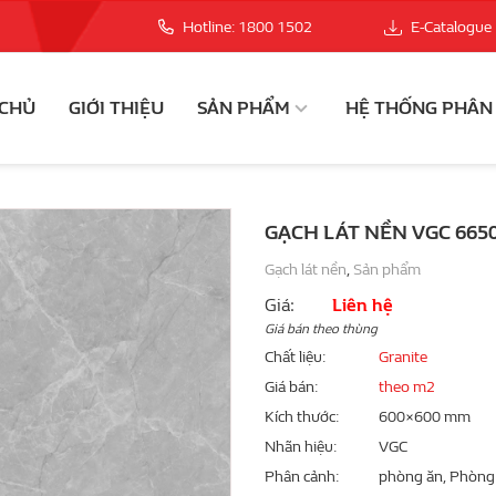
Hotline: 1800 1502
E-Catalogue
 CHỦ
GIỚI THIỆU
SẢN PHẨM
HỆ THỐNG PHÂN
GẠCH LÁT NỀN VGC 665
Gạch lát nền
,
Sản phẩm
Giá:
Liên hệ
Giá bán theo thùng
Chất liệu
Granite
Giá bán
theo m2
Kích thước
600×600 mm
Nhãn hiệu
VGC
Phân cảnh
phòng ăn, Phòng