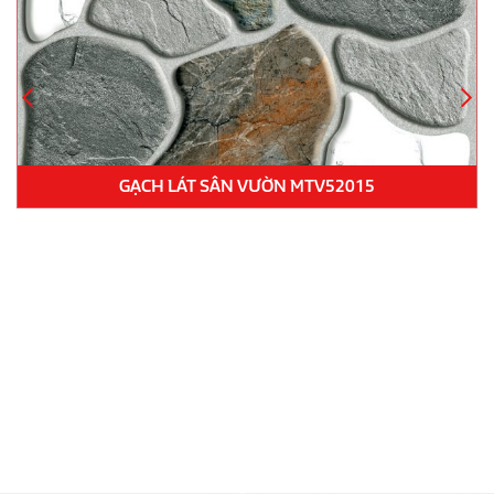
GẠCH LÁT SÂN VƯỜN MTV52015