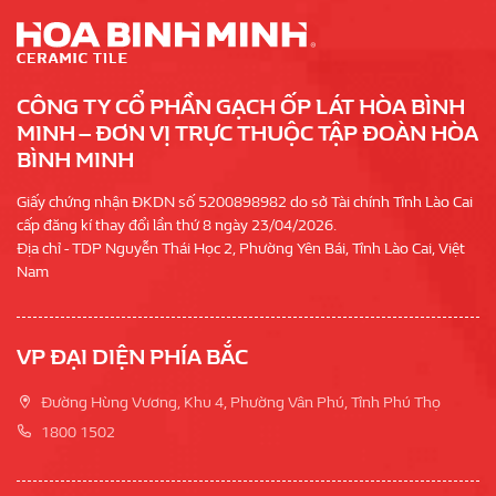
CÔNG TY CỔ PHẦN GẠCH ỐP LÁT HÒA BÌNH
MINH – ĐƠN VỊ TRỰC THUỘC TẬP ĐOÀN HÒA
BÌNH MINH
Giấy chứng nhận ĐKDN số 5200898982 do sở Tài chính Tỉnh Lào Cai
cấp đăng kí thay đổi lần thứ 8 ngày 23/04/2026.
Địa chỉ - TDP Nguyễn Thái Học 2, Phường Yên Bái, Tỉnh Lào Cai, Việt
Nam
VP ĐẠI DIỆN PHÍA BẮC
Đường Hùng Vương, Khu 4, Phường Vân Phú, Tỉnh Phú Thọ
1800 1502